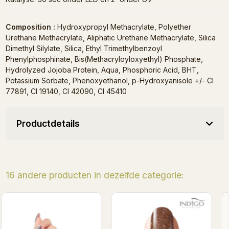
Composition :
Hydroxypropyl Methacrylate, Polyether
Urethane Methacrylate, Aliphatic Urethane Methacrylate, Silica
Dimethyl Silylate, Silica, Ethyl Trimethylbenzoyl
Phenylphosphinate, Bis(Methacryloyloxyethyl) Phosphate,
Hydrolyzed Jojoba Protein, Aqua, Phosphoric Acid, BHT,
Potassium Sorbate, Phenoxyethanol, p-Hydroxyanisole +/- CI
77891, CI 19140, CI 42090, CI 45410
Productdetails
16 andere producten in dezelfde categorie:
Binnenkort op voorraad
Superhero Gel Polish
Sparkling Wine Gel Polis
7ml