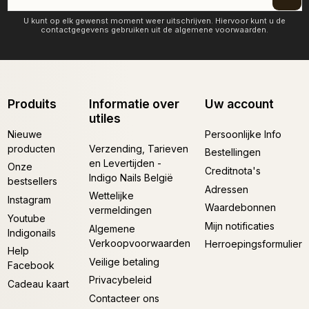
U kunt op elk gewenst moment weer uitschrijven. Hiervoor kunt u de
contactgegevens gebruiken uit de algemene voorwaarden.
Produits
Informatie over
Uw account
utiles
Nieuwe
Persoonlijke Info
producten
Verzending, Tarieven
Bestellingen
en Levertijden -
Onze
Creditnota's
Indigo Nails België
bestsellers
Adressen
Wettelijke
Instagram
Waardebonnen
vermeldingen
Youtube
Mijn notificaties
Algemene
Indigonails
Verkoopvoorwaarden
Herroepingsformulier
Help
Veilige betaling
Facebook
Privacybeleid
Cadeau kaart
Contacteer ons