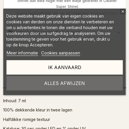
ontvet dan elke nagel met een watje gedrenkt in Cleaner
Super Shine)
Breng nagelriemolie aan op de nagelriem en je bent klaar!
Deze website maakt gebruik van eigen cookies en
cookies van derden om onze diensten te verbeteren en
om u advertenties te tonen die verband houden met uw
Information sur les frais de port
voorkeuren door uw surfgedrag te analyseren. Om uw
toestemming te geven voor het gebruik ervan, drukt u
op de knop Accepteren.
Meer informatie
Cookies aanpassen
IK AANVAARD
Omschrijving
ALLES AFWIJZEN
Inhoud: 7 ml
100% dekkende kleur in twee lagen
Halfdikke romige textuur
Katalyse: 30 sec onder LED en 2' onder UV