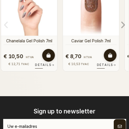
l
€ 8,70
€ 8,70
HTVA
HTVA
€ 10,53
€ 10,53
TVAC
TVAC
LS
→
DÉTAILS
→
DÉTAILS
Sign up to newsletter