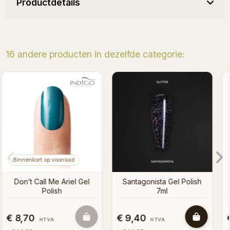
Productdetails
16 andere producten in dezelfde categorie:
Binnenkort op voorraad
Storm Glitter Gel Polish
Shanghai Glitter Gel Polish
sh
€ 8,70
€ 8,70
HTVA
HTVA