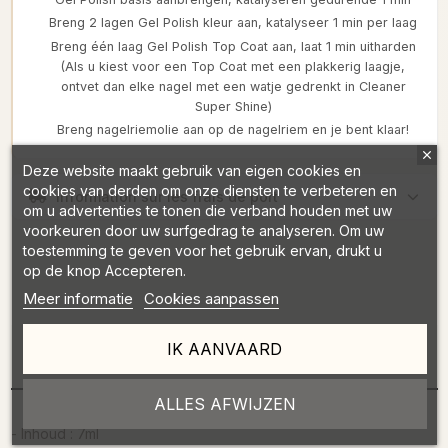
Breng 2 lagen Gel Polish kleur aan, katalyseer 1 min per laag
Breng één laag Gel Polish Top Coat aan, laat 1 min uitharden
(Als u kiest voor een Top Coat met een plakkerig laagje,
ontvet dan elke nagel met een watje gedrenkt in Cleaner
Super Shine)
Breng nagelriemolie aan op de nagelriem en je bent klaar!
Deze website maakt gebruik van eigen cookies en
cookies van derden om onze diensten te verbeteren en
Information sur les frais de port
om u advertenties te tonen die verband houden met uw
voorkeuren door uw surfgedrag te analyseren. Om uw
toestemming te geven voor het gebruik ervan, drukt u
op de knop Accepteren.
Meer informatie
Cookies aanpassen
IK AANVAARD
Omschrijving
ALLES AFWIJZEN
- Inhoud : 7ml