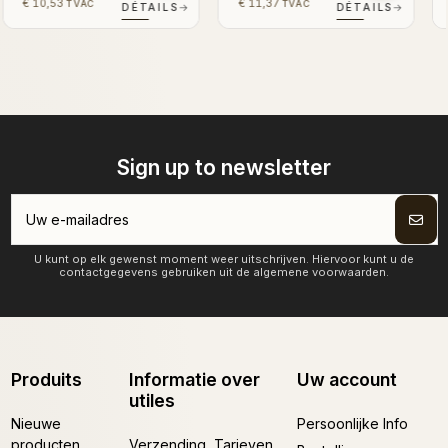
€ 10,53
€ 10,53
TVAC
TVAC
S
→
DÉTAILS
→
DÉTAILS
→
Sign up to newsletter
U kunt op elk gewenst moment weer uitschrijven. Hiervoor kunt u de
contactgegevens gebruiken uit de algemene voorwaarden.
Produits
Informatie over
Uw account
utiles
Nieuwe
Persoonlijke Info
producten
Verzending, Tarieven