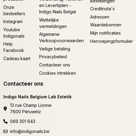
Bestellingen
en Levertijden -
Onze
Creditnota's
Indigo Nails België
bestsellers
Adressen
Wettelijke
Instagram
Waardebonnen
vermeldingen
Youtube
Mijn notificaties
Algemene
Indigonails
Verkoopvoorwaarden
Herroepingsformulier
Help
Veilige betaling
Facebook
Privacybeleid
Cadeau kaart
Contacteer ons
Cookies intrekken
Contacteer ons
Indigo Nails Belgium Lab Estetik
13 rue Champ Lionne
7600 Péruwelz
069 301 643
info@indigonails.be