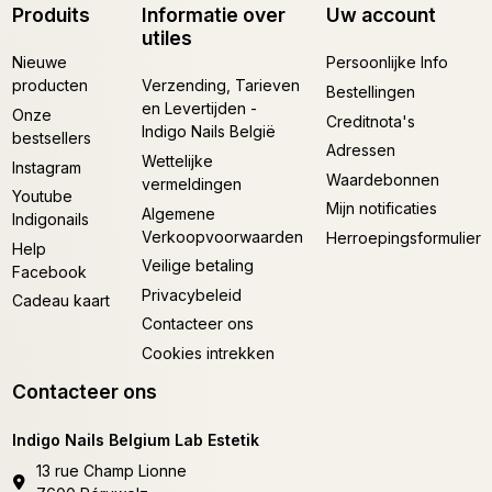
Produits
Informatie over
Uw account
utiles
Nieuwe
Persoonlijke Info
producten
Verzending, Tarieven
Bestellingen
en Levertijden -
Onze
Creditnota's
Indigo Nails België
bestsellers
Adressen
Wettelijke
Instagram
Waardebonnen
vermeldingen
Youtube
Mijn notificaties
Algemene
Indigonails
Verkoopvoorwaarden
Herroepingsformulier
Help
Veilige betaling
Facebook
Privacybeleid
Cadeau kaart
Contacteer ons
Cookies intrekken
Contacteer ons
Indigo Nails Belgium Lab Estetik
13 rue Champ Lionne