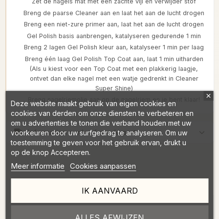
Zet de nagels mat met een zachte vijl en verwijder stof
Breng de paarse Cleaner aan en laat het aan de lucht drogen
Breng een niet-zure primer aan, laat het aan de lucht drogen
Gel Polish basis aanbrengen, katalyseren gedurende 1 min
Breng 2 lagen Gel Polish kleur aan, katalyseer 1 min per laag
Breng één laag Gel Polish Top Coat aan, laat 1 min uitharden
(Als u kiest voor een Top Coat met een plakkerig laagje,
ontvet dan elke nagel met een watje gedrenkt in Cleaner
Super Shine)
Breng nagelriemolie aan op de nagelriem en je bent klaar!
Deze website maakt gebruik van eigen cookies en
cookies van derden om onze diensten te verbeteren en
om u advertenties te tonen die verband houden met uw
Information sur les frais de port
voorkeuren door uw surfgedrag te analyseren. Om uw
toestemming te geven voor het gebruik ervan, drukt u
op de knop Accepteren.
Meer informatie
Cookies aanpassen
IK AANVAARD
Omschrijving
ALLES AFWIJZEN