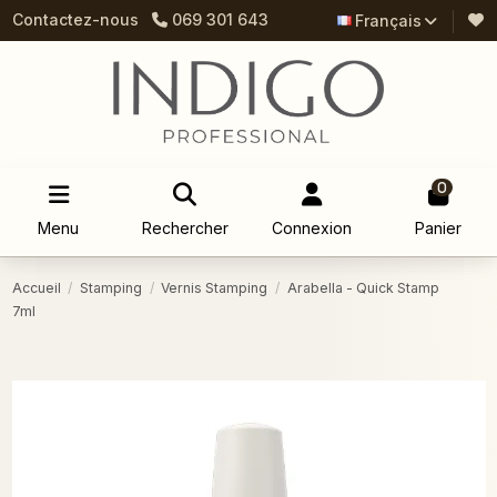
Contactez-nous
069 301 643
Français
0
Menu
Rechercher
Connexion
Panier
Accueil
Stamping
Vernis Stamping
Arabella - Quick Stamp
7ml