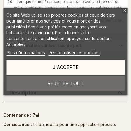
Lorsque le motif est sec, protégez-le avec le top coat de
votre choix sans appuyer sur le pinceau, puis catalysez sous
lampe.
Ce site Web utilise ses propres cookies et ceux de tiers
Nettoyez les cuticules à l'aide d'un dissolvant pour vernis ou
pour améliorer nos services et vous montrer des
d'un Cleaner Wipe Off.
publicités liées à vos préférences en analysant vos
habitudes de navigation. Pour donner votre
consentement à son utilisation, appuyez sur le bouton
Accepter.
Information sur les frais de port
Plus d'informations
Personnaliser les cookies
J'ACCEPTE
REJETER TOUT
Description
Contenance :
7ml
Consistance :
fluide, idéale pour une application précise.