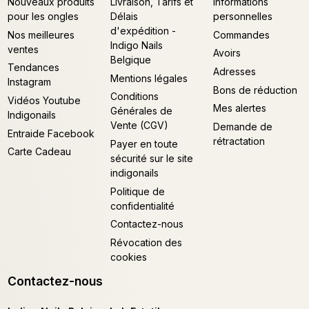
Nouveaux produits
Livraison, Tarifs et
Informations
pour les ongles
Délais
personnelles
d'expédition -
Nos meilleures
Commandes
Indigo Nails
ventes
Avoirs
Belgique
Tendances
Adresses
Mentions légales
Instagram
Bons de réduction
Conditions
Vidéos Youtube
Mes alertes
Générales de
Indigonails
Vente (CGV)
Demande de
Entraide Facebook
rétractation
Payer en toute
Carte Cadeau
sécurité sur le site
indigonails
Politique de
confidentialité
Contactez-nous
Révocation des
cookies
Contactez-nous