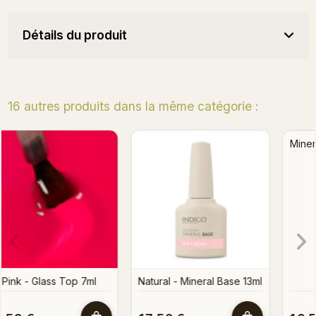
Détails du produit
16 autres produits dans la même catégorie :
Mineral Base - Baby Beige
Natural Superfast - Minera
7 ml
Base 7ml
13ml