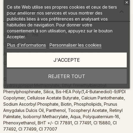
Ce site Web utilise ses propres cookies et ceux de tiers
Description
pour améliorer nos services et vous montrer des
publicités liées à vos préférences en analysant vos
habitudes de navigation. Pour donner votre
consentement à son utilisation, appuyez sur le bouton
Contenance : 7ml
Accepter.
Couleur : rose foncé
Plus d'informations
Personnaliser les cookies
Application : facile grâce à son pinceau high tech
J'ACCEPTE
Catalysation led 30 a 60sec
REJETER TOUT
Composition :
Di-HEMA Trimethylhexyl Dicarbamate,
Hydroxypropyl Methacrylate, Ethyl Trimethylbenzoyl
Phenylphosphinate, Silica, Bis-HEA Poly(1,4-Butanediol)-9/IPDI
Copolymer, Cellulose Acetate Butyrate, Calcium Pantothenate,
Sodium Ascorbyl Phosphate, Biotin, Phospholipids, Prunus
Amygdalus Dulcis Oil, Panthenol, Tocopheryl Acetate, Retinyl
Palmitate, Isobornyl Methacrylate, Aqua, Polyquaternium-16,
Phenoxyethanol, BHT +/- CI 77891, CI 77491, CI 15880, CI
77492, CI 77499, CI 77007