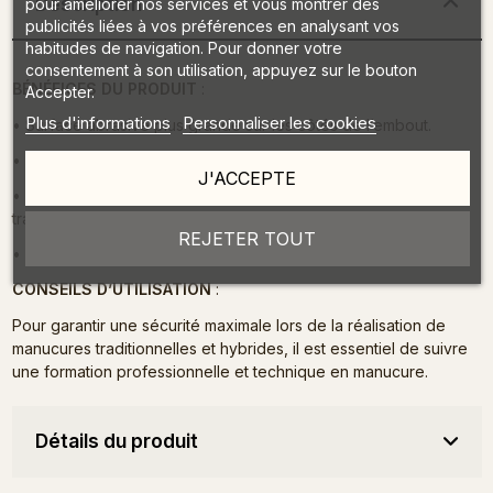
Description
pour améliorer nos services et vous montrer des
publicités liées à vos préférences en analysant vos
habitudes de navigation. Pour donner votre
consentement à son utilisation, appuyez sur le bouton
BÉNÉFICES DU PRODUIT
:
Accepter.
Plus d'informations
Personnaliser les cookies
• Surface abrasive plus grande sur les côtés de l’embout.
• Tête fine pour accéder aux crevasses.
J'ACCEPTE
• Surface délicate mais durable - sûre et efficace pendant le
travail.
REJETER TOUT
• Peut être désinfecté et stérilisé en autoclave.
CONSEILS D’UTILISATION
:
Pour garantir une sécurité maximale lors de la réalisation de
manucures traditionnelles et hybrides, il est essentiel de suivre
une formation professionnelle et technique en manucure.
Détails du produit