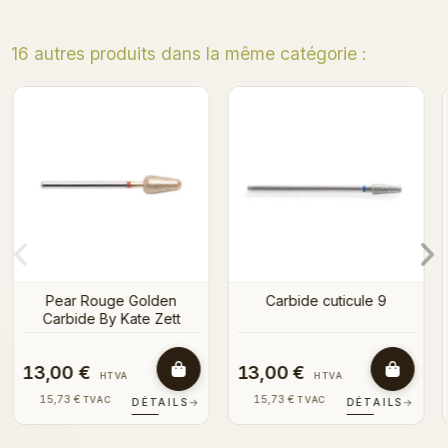
16 autres produits dans la même catégorie :
Indigo Carbide style 2
Recharge Pododisc 
grain (50 pièces
ule 9
31,00 €
3,50 €
HTVA
HTVA
37,51 €
4,24 €
TVAC
TVAC
ÉTAILS
→
DÉTAILS
→
DÉT