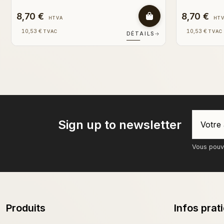
8,70 €
8,70 €
HTVA
HT
10,53 €
10,53 €
TVAC
TVAC
DÉTAILS
→
Sign up to newsletter
Vous pouve
Produits
Infos prat