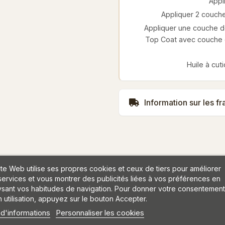
Appl
Appliquer 2 couche
Appliquer une couche de
Top Coat avec couche c
Huile à cut
Information sur les fr
ite Web utilise ses propres cookies et ceux de tiers pour améliorer
services et vous montrer des publicités liées à vos préférences en
ysant vos habitudes de navigation. Pour donner votre consentement
 utilisation, appuyez sur le bouton Accepter.
 d'informations
Personnaliser les cookies