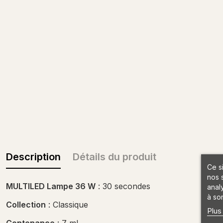
Description
Détails du produit
Ce s
nos 
MULTILED Lampe 36 W
: 30 secondes
anal
à son
Collection
: Classique
Plus