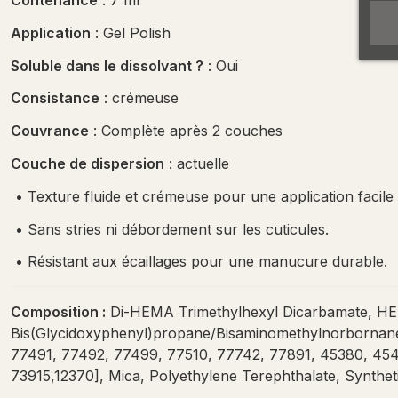
Contenance
: 7 ml
Application
: Gel Polish
Soluble dans le dissolvant ?
: Oui
Consistance
: crémeuse
Couvrance
: Complète après 2 couches
Couche de dispersion
: actuelle
•
Texture fluide et crémeuse pour une application facile 
•
Sans stries ni débordement sur les cuticules.
•
Résistant aux écaillages pour une manucure durable.
Composition :
Di-HEMA Trimethylhexyl Dicarbamate, HEMA
Bis(Glycidoxyphenyl)propane/Bisaminomethylnorbornane 
77491, 77492, 77499, 77510, 77742, 77891, 45380, 454
73915,12370], Mica, Polyethylene Terephthalate, Synthet