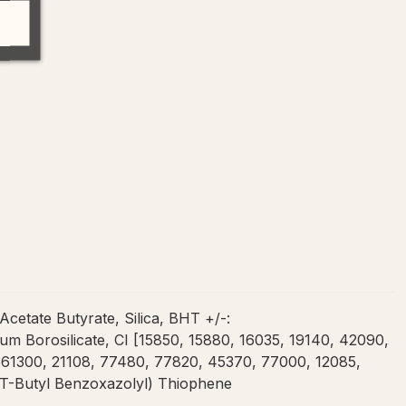
etate Butyrate, Silica, BHT +/-:
 Borosilicate, CI [15850, 15880, 16035, 19140, 42090,
61300, 21108, 77480, 77820, 45370, 77000, 12085,
s(T-Butyl Benzoxazolyl) Thiophene