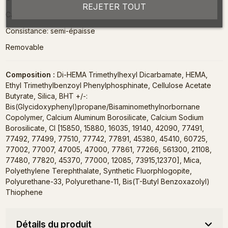
REJETER TOUT
Catalysation 5 sec sous led et 2 min sous uv
Consistance: semi-épaisse
Removable
Composition :
Di-HEMA Trimethylhexyl Dicarbamate, HEMA,
Ethyl Trimethylbenzoyl Phenylphosphinate, Cellulose Acetate
Butyrate, Silica, BHT +/-:
Bis(Glycidoxyphenyl)propane/Bisaminomethylnorbornane
Copolymer, Calcium Aluminum Borosilicate, Calcium Sodium
Borosilicate, CI [15850, 15880, 16035, 19140, 42090, 77491,
77492, 77499, 77510, 77742, 77891, 45380, 45410, 60725,
77002, 77007, 47005, 47000, 77861, 77266, 561300, 21108,
77480, 77820, 45370, 77000, 12085, 73915,12370], Mica,
Polyethylene Terephthalate, Synthetic Fluorphlogopite,
Polyurethane-33, Polyurethane-11, Bis(T-Butyl Benzoxazolyl)
Thiophene
Détails du produit