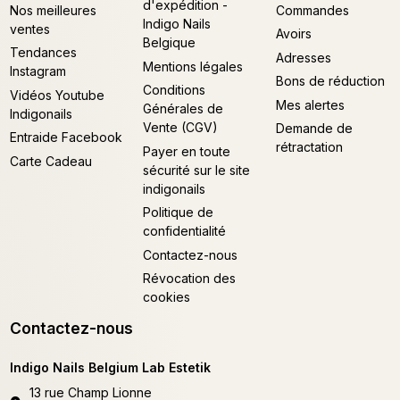
d'expédition -
Nos meilleures
Commandes
Indigo Nails
ventes
Avoirs
Belgique
Tendances
Adresses
Mentions légales
Instagram
Bons de réduction
Conditions
Vidéos Youtube
Mes alertes
Générales de
Indigonails
Vente (CGV)
Demande de
Entraide Facebook
rétractation
Payer en toute
Carte Cadeau
sécurité sur le site
indigonails
Politique de
confidentialité
Contactez-nous
Révocation des
cookies
Contactez-nous
Indigo Nails Belgium Lab Estetik
13 rue Champ Lionne