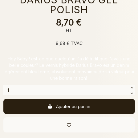
POLISH
8,70 €
HT
9,68 € TVAC
Hey Baby ! est-ce que quelqu'un t'a déjà dit que j'avais une
belle couleur? Le vernis hybride Darius Bravo est un denim
légèrement bleu terne, absolument convaincu de sa valeur pour
une bonne raison!
Ajouter au panier