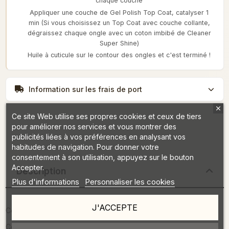
chaque couche
Appliquer une couche de Gel Polish Top Coat, catalyser 1
min (Si vous choisissez un Top Coat avec couche collante,
dégraissez chaque ongle avec un coton imbibé de Cleaner
Super Shine)
Huile à cuticule sur le contour des ongles et c'est terminé !
Information sur les frais de port
Ce site Web utilise ses propres cookies et ceux de tiers
pour améliorer nos services et vous montrer des
publicités liées à vos préférences en analysant vos
habitudes de navigation. Pour donner votre
consentement à son utilisation, appuyez sur le bouton
Accepter.
Description
Plus d'informations
Personnaliser les cookies
J'ACCEPTE
Contenance :7 ml
Couleur couvrante