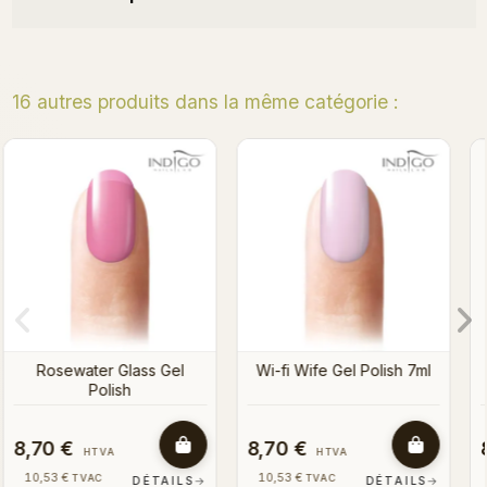
16 autres produits dans la même catégorie :
Baobab Gel Polish 7ml
Retro Red Gel polish 7 ml
l
8,70 €
8,70 €
HTVA
HTVA
10,53 €
10,53 €
TVAC
TVAC
S
→
DÉTAILS
→
DÉTAILS
→