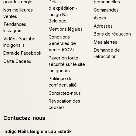
pour les ongles
Délais
personnelles
d'expédition -
Nos meilleures
Commandes
Indigo Nails
ventes
Avoirs
Belgique
Tendances
Adresses
Mentions légales
Instagram
Bons de réduction
Conditions
Vidéos Youtube
Mes alertes
Générales de
Indigonails
Vente (CGV)
Demande de
Entraide Facebook
rétractation
Payer en toute
Carte Cadeau
sécurité sur le site
indigonails
Politique de
confidentialité
Contactez-nous
Révocation des
cookies
Contactez-nous
Indigo Nails Belgium Lab Estetik