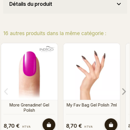
Détails du produit
16 autres produits dans la même catégorie :
Miss Sunday Gel Polish
Khaki Gel Polish 7ml
7ml
ml
8,70 €
8,70 €
HTVA
HTVA