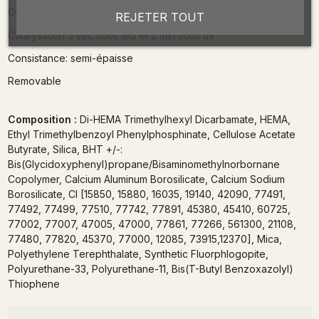
Couleur couvrante
REJETER TOUT
Catalysation 5 sec sous led et 2 min sous uv
Consistance: semi-épaisse
Removable
Composition :
Di-HEMA Trimethylhexyl Dicarbamate, HEMA,
Ethyl Trimethylbenzoyl Phenylphosphinate, Cellulose Acetate
Butyrate, Silica, BHT +/-:
Bis(Glycidoxyphenyl)propane/Bisaminomethylnorbornane
Copolymer, Calcium Aluminum Borosilicate, Calcium Sodium
Borosilicate, CI [15850, 15880, 16035, 19140, 42090, 77491,
77492, 77499, 77510, 77742, 77891, 45380, 45410, 60725,
77002, 77007, 47005, 47000, 77861, 77266, 561300, 21108,
77480, 77820, 45370, 77000, 12085, 73915,12370], Mica,
Polyethylene Terephthalate, Synthetic Fluorphlogopite,
Polyurethane-33, Polyurethane-11, Bis(T-Butyl Benzoxazolyl)
Thiophene