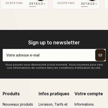
10,53 €
10,53 €
TVAC
TVAC
S
→
DÉTAILS
→
DÉTAILS
→
Sign up to newsletter
Vous pouvez vous désinscrire à tout moment. Vous trouverez pour cela
nos informations de contact dans les conditions d'utilisation du site.
Produits
Infos pratiques
Votre compte
Nouveaux produits
Livraison, Tarifs et
Informations