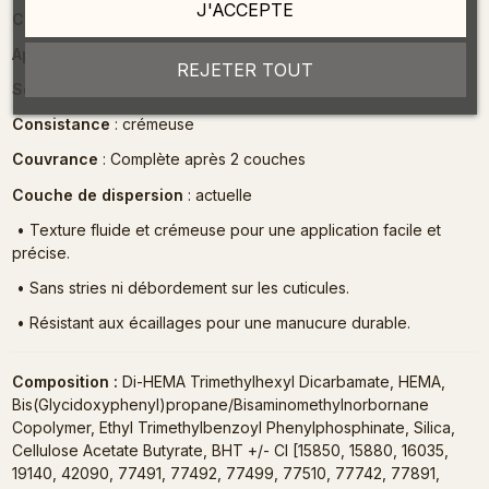
J'ACCEPTE
Contenance
: 7 ml
Application
: Gel Polish
REJETER TOUT
Soluble dans le dissolvant ?
: oui
Consistance
: crémeuse
Couvrance
: Complète après 2 couches
Couche de dispersion
: actuelle
•
Texture fluide et crémeuse pour une application facile et
précise.
•
Sans stries ni débordement sur les cuticules.
•
Résistant aux écaillages pour une manucure durable.
Composition :
Di-HEMA Trimethylhexyl Dicarbamate, HEMA,
Bis(Glycidoxyphenyl)propane/Bisaminomethylnorbornane
Copolymer, Ethyl Trimethylbenzoyl Phenylphosphinate, Silica,
Cellulose Acetate Butyrate, BHT +/- CI [15850, 15880, 16035,
19140, 42090, 77491, 77492, 77499, 77510, 77742, 77891,