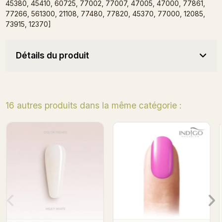
45380, 45410, 60725, 77002, 77007, 47005, 47000, 77861,
77266, 561300, 21108, 77480, 77820, 45370, 77000, 12085,
73915, 12370]
Détails du produit
16 autres produits dans la même catégorie :
Apollo Gel Polish
Luz Maria Gel Polish