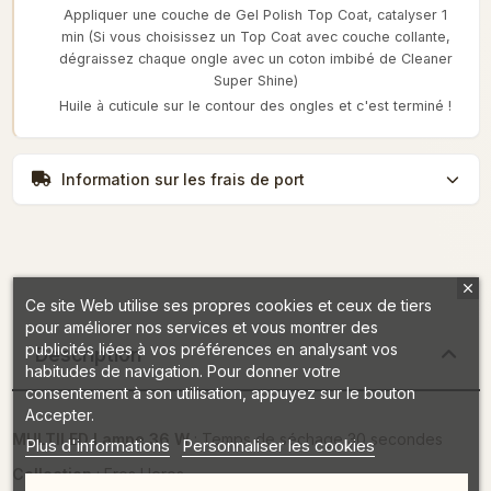
Appliquer une couche de Gel Polish Top Coat, catalyser 1
min (Si vous choisissez un Top Coat avec couche collante,
dégraissez chaque ongle avec un coton imbibé de Cleaner
Super Shine)
Huile à cuticule sur le contour des ongles et c'est terminé !
Information sur les frais de port
Ce site Web utilise ses propres cookies et ceux de tiers
pour améliorer nos services et vous montrer des
publicités liées à vos préférences en analysant vos
Description
habitudes de navigation. Pour donner votre
consentement à son utilisation, appuyez sur le bouton
Accepter.
MULTILED Lampe 36 W
: Temps de séchage 30 secondes
Plus d'informations
Personnaliser les cookies
Collection
: Eros Heros