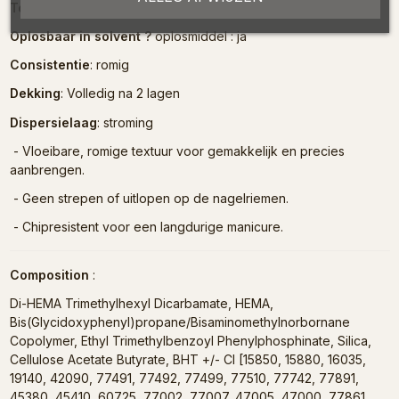
Toepassing
: Gel Polish
Oplosbaar in solvent ?
oplosmiddel : ja
Consistentie
: romig
Dekking
: Volledig na 2 lagen
Dispersielaag
: stroming
- Vloeibare, romige textuur voor gemakkelijk en precies
aanbrengen.
- Geen strepen of uitlopen op de nagelriemen.
- Chipresistent voor een langdurige manicure.
Composition
:
Di-HEMA Trimethylhexyl Dicarbamate, HEMA,
Bis(Glycidoxyphenyl)propane/Bisaminomethylnorbornane
Copolymer, Ethyl Trimethylbenzoyl Phenylphosphinate, Silica,
Cellulose Acetate Butyrate, BHT +/- CI [15850, 15880, 16035,
19140, 42090, 77491, 77492, 77499, 77510, 77742, 77891,
45380, 45410, 60725, 77002, 77007, 47005, 47000, 77861,