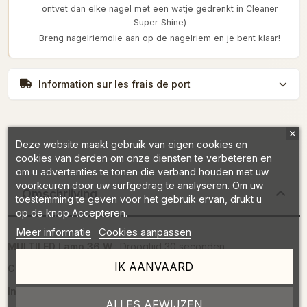
ontvet dan elke nagel met een watje gedrenkt in Cleaner
Super Shine)
Breng nagelriemolie aan op de nagelriem en je bent klaar!
Information sur les frais de port
Deze website maakt gebruik van eigen cookies en
cookies van derden om onze diensten te verbeteren en
om u advertenties te tonen die verband houden met uw
voorkeuren door uw surfgedrag te analyseren. Om uw
Omschrijving
toestemming te geven voor het gebruik ervan, drukt u
op de knop Accepteren.
Meer informatie
Cookies aanpassen
MULTILED Lamp 36 W
: Droogtijd 30 seconden
IK AANVAARD
Collectie
: Eros Heros
Inhoud
: 7 ml
ALLES AFWIJZEN