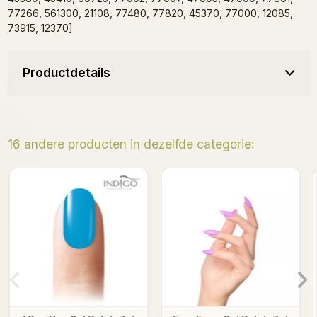
77266, 561300, 21108, 77480, 77820, 45370, 77000, 12085,
73915, 12370]
Productdetails
16 andere producten in dezelfde categorie:
Kissmeralda Gel Polish
Gel Polish Black Ghost