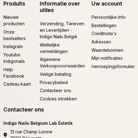
Produits
Informatie over
Uw account
utiles
Nieuwe
Persoonlijke Info
producten
Verzending, Tarieven
Bestellingen
en Levertijden -
Onze
Creditnota's
Indigo Nails België
bestsellers
Adressen
Wettelijke
Instagram
Waardebonnen
vermeldingen
Youtube
Mijn notificaties
Algemene
Indigonails
Verkoopvoorwaarden
Herroepingsformulier
Help
Veilige betaling
Facebook
Privacybeleid
Cadeau kaart
Contacteer ons
Cookies intrekken
Contacteer ons
Indigo Nails Belgium Lab Estetik
13 rue Champ Lionne