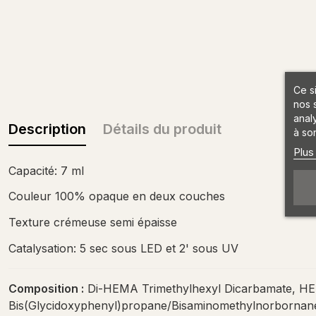
Ce s
nos 
anal
Description
Détails du produit
à son
Plus
Capacité: 7 ml
Couleur 100% opaque en deux couches
Texture crémeuse semi épaisse
Catalysation: 5 sec sous LED et 2' sous UV
Composition :
Di-HEMA Trimethylhexyl Dicarbamate, HEMA
Bis(Glycidoxyphenyl)propane/Bisaminomethylnorbornane