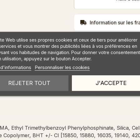
Information sur les fr
ite Web utilise ses propres cookies et ceux de tiers pour améliorer
services et vous montrer des publicités liées à vos préférences en
ysant vos habitudes de navigation. Pour donner votre consentement
 utilisation, appuyez sur le bouton Accepter.
 d'informations
Personnaliser les cookies
REJETER TOUT
J'ACCEPTE
, Ethyl Trimethylbenzoyl Phenylphosphinate, Silica, Cell
 Copolymer, BHT +/- CI [15850, 15880, 16035, 19140, 42