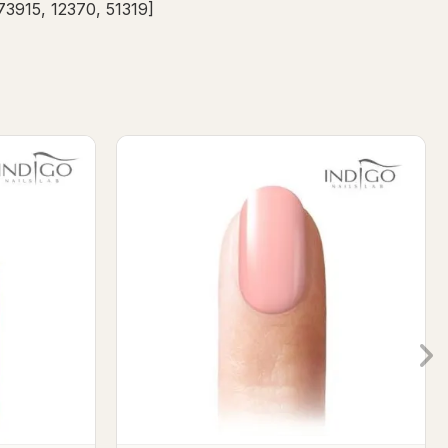
3915, 12370, 51319]
sh
Arriva La Diva Gel Polish