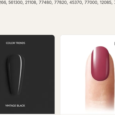
66, 561300, 21108, 77480, 77820, 45370, 77000, 12085, 7
f Control Gel Polish 7ml
Top secret Gel Poli