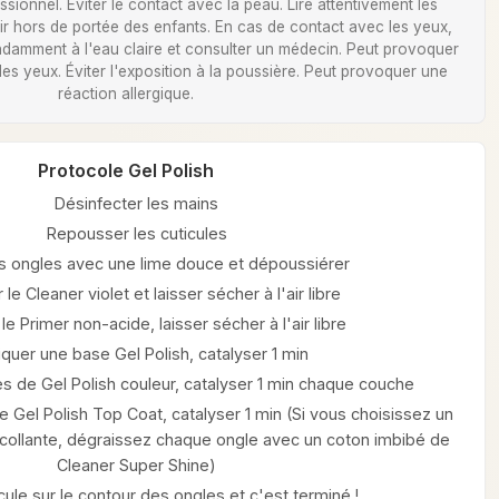
ionnel. Éviter le contact avec la peau. Lire attentivement les
Tenir hors de portée des enfants. En cas de contact avec les yeux,
damment à l'eau claire et consulter un médecin. Peut provoquer
 des yeux. Éviter l'exposition à la poussière. Peut provoquer une
réaction allergique.
Protocole Gel Polish
Désinfecter les mains
Repousser les cuticules
les ongles avec une lime douce et dépoussiérer
 le Cleaner violet et laisser sécher à l'air libre
le Primer non-acide, laisser sécher à l'air libre
iquer une base Gel Polish, catalyser 1 min
s de Gel Polish couleur, catalyser 1 min chaque couche
 Gel Polish Top Coat, catalyser 1 min (Si vous choisissez un
ollante, dégraissez chaque ongle avec un coton imbibé de
Cleaner Super Shine)
icule sur le contour des ongles et c'est terminé !