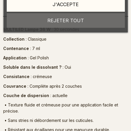
J'ACCEPTE
Description
REJETER TOUT
MULTILED Lampe 36 W
: 30 secondes
Collection
: Classique
Contenance
: 7 ml
Application
: Gel Polish
Soluble dans le dissolvant ?
: Oui
Consistance
: crémeuse
Couvrance
: Complète après 2 couches
Couche de dispersion
: actuelle
•
Texture fluide et crémeuse pour une application facile et
précise.
•
Sans stries ni débordement sur les cuticules.
•
Résistant aux écaillages pour une manucure durable.