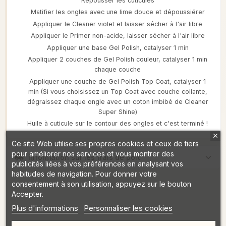
Repousser les cuticules
Matifier les ongles avec une lime douce et dépoussiérer
Appliquer le Cleaner violet et laisser sécher à l'air libre
Appliquer le Primer non-acide, laisser sécher à l'air libre
Appliquer une base Gel Polish, catalyser 1 min
Appliquer 2 couches de Gel Polish couleur, catalyser 1 min
chaque couche
Appliquer une couche de Gel Polish Top Coat, catalyser 1
min (Si vous choisissez un Top Coat avec couche collante,
dégraissez chaque ongle avec un coton imbibé de Cleaner
Super Shine)
Huile à cuticule sur le contour des ongles et c'est terminé !
Ce site Web utilise ses propres cookies et ceux de tiers
pour améliorer nos services et vous montrer des
Information sur les frais de port
publicités liées à vos préférences en analysant vos
habitudes de navigation. Pour donner votre
consentement à son utilisation, appuyez sur le bouton
Accepter.
Plus d'informations
Personnaliser les cookies