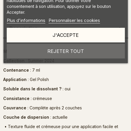
habitudes de navigation. Pour donner votre
consentement à son utilisation, appuyez sur le bouton
Accepter.
Plus d'informations
Personnaliser les cookies
Description
J'ACCEPTE
REJETER TOUT
MULTILED Lampe 36 W
: Temps de séchage 30 secondes
Collection
: Summer 2024
Contenance
: 7 ml
Application
: Gel Polish
Soluble dans le dissolvant ?
: oui
Consistance
: crémeuse
Couvrance
: Complète après 2 couches
Couche de dispersion
: actuelle
•
Texture fluide et crémeuse pour une application facile et