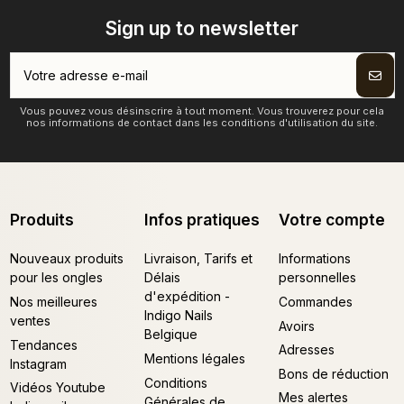
Sign up to newsletter
Vous pouvez vous désinscrire à tout moment. Vous trouverez pour cela
nos informations de contact dans les conditions d'utilisation du site.
Produits
Infos pratiques
Votre compte
Nouveaux produits
Livraison, Tarifs et
Informations
pour les ongles
Délais
personnelles
d'expédition -
Nos meilleures
Commandes
Indigo Nails
ventes
Avoirs
Belgique
Tendances
Adresses
Mentions légales
Instagram
Bons de réduction
Conditions
Vidéos Youtube
Mes alertes
Générales de