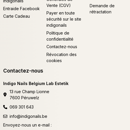
Indigonails
Vente (CGV)
Demande de
Entraide Facebook
rétractation
Payer en toute
Carte Cadeau
sécurité sur le site
indigonails
Politique de
confidentialité
Contactez-nous
Révocation des
cookies
Contactez-nous
Indigo Nails Belgium Lab Estetik
13 rue Champ Lionne
7600 Péruwelz
069 301 643
info@indigonails.be
Envoyez-nous un e-mail :