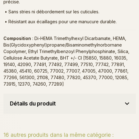
précise.
•
Sans stries ni débordement sur les cuticules.
•
Résistant aux écaillages pour une manucure durable.
Composition
: Di-HEMA Trimethylhexyl Dicarbamate, HEMA,
Bis(Glycidoxyphenyl)propane/Bisaminomethylnorbornane
Copolymer, Ethyl Trimethylbenzoyl Phenylphosphinate, Silica,
Cellulose Acetate Butyrate, BHT +/- CI [15850, 15880, 16035,
19140, 42090, 77491, 77492, 77499, 77510, 77742, 77891,
45380, 45410, 60725, 77002, 77007, 47005, 47000, 77861,
77266, 561300, 21108, 77480, 77820, 45370, 77000, 12085,
73915, 12370, 74260, 77289]
Détails du produit
16 autres produits dans la même catégorie :