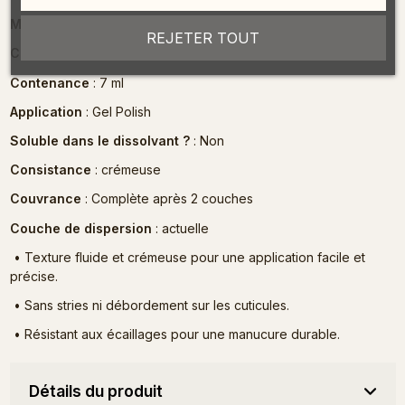
MULTILED Lampe 36 W
: Temps de séchage 30 secondes
REJETER TOUT
Collection
: Classique
Contenance
: 7 ml
Application
: Gel Polish
Soluble dans le dissolvant ?
: Non
Consistance
: crémeuse
Couvrance
: Complète après 2 couches
Couche de dispersion
: actuelle
•
Texture fluide et crémeuse pour une application facile et
précise.
•
Sans stries ni débordement sur les cuticules.
•
Résistant aux écaillages pour une manucure durable.
Détails du produit