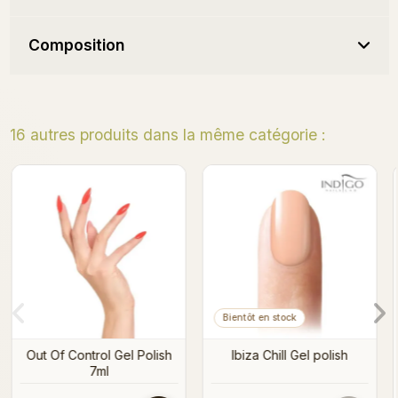
Composition
16 autres produits dans la même catégorie :
Cashmirella Gel Polish 7ml
More Grenadine! Gel
Polish
h