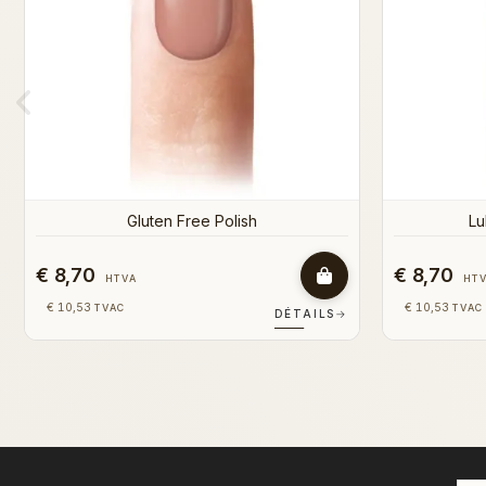
€ 8,70
€ 8,70
HTVA
HT
€ 10,53
€ 10,53
TVAC
TVAC
DÉTAILS
→