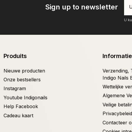
Sign up to newsletter
U ku
Produits
Informatie
Nieuwe producten
Verzending, T
Indigo Nails 
Onze bestsellers
Wettelijke v
Instagram
Algemene V
Youtube Indigonails
Veilige betali
Help Facebook
Privacybelei
Cadeau kaart
Contacteer 
Cookies intr