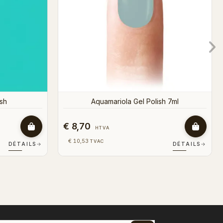
€ 8,70
HTVA
€ 10,53
TVAC
DÉTAILS
→
DÉTAILS
→