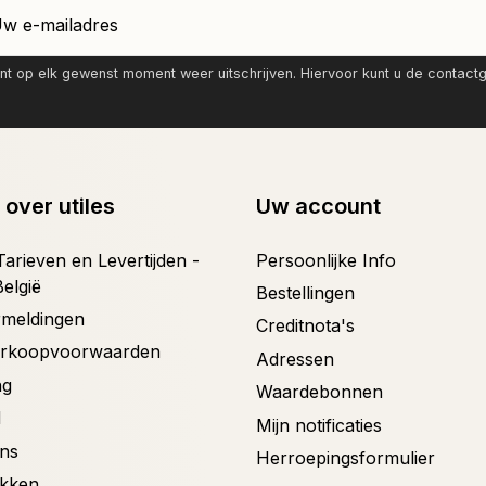
nt op elk gewenst moment weer uitschrijven. Hiervoor kunt u de contac
 over utiles
Uw account
arieven en Levertijden -
Persoonlijke Info
België
Bestellingen
ermeldingen
Creditnota's
erkoopvoorwaarden
Adressen
ng
Waardebonnen
d
Mijn notificaties
ons
Herroepingsformulier
ekken