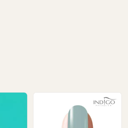
sh
Peacholina Gel Polish 7ml