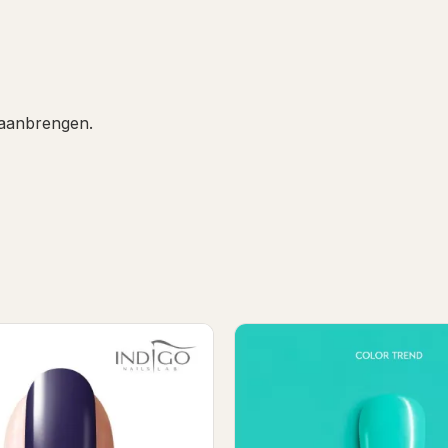
 aanbrengen.
Swimming Pool Gel Polish
El capitan gel poli