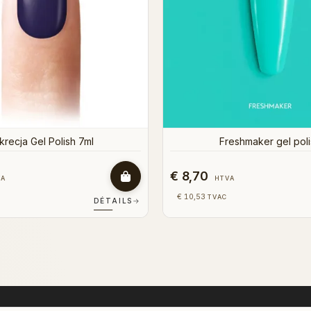
€ 8,70
VA
HTVA
€ 10,53
TVAC
DÉTAILS
→