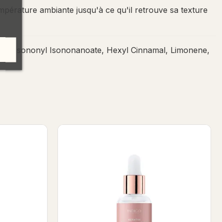
température ambiante jusqu'à ce qu'il retrouve sa texture
atin, Isononyl Isononanoate, Hexyl Cinnamal, Limonene,
 Shea Elixir 8ml
Alpha Girl - Kératine Shea Elixir 8ml