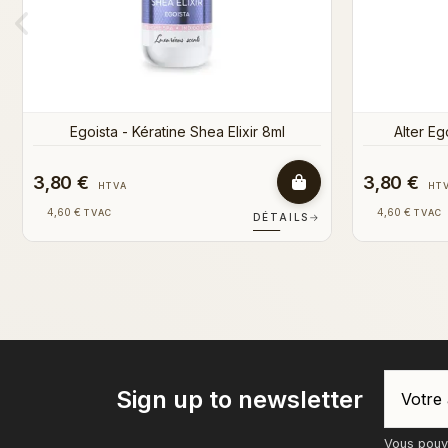
3,80 €
3,80 €
HTVA
4,60 €
4,60 €
TVAC
T
S
→
DÉTAILS
→
Sign up to newsletter
Vous pouve