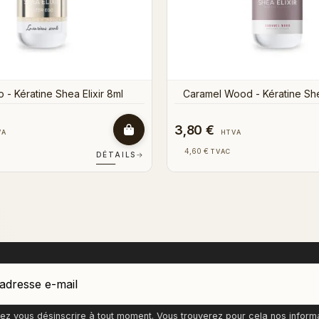
3,80 €
HTVA
HTVA
4,60 €
VAC
TVAC
DÉTAILS
→
z vous désinscrire à tout moment. Vous trouverez pour cela nos informati