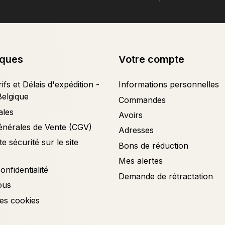
iques
Votre compte
ifs et Délais d'expédition -
Informations personnelles
Belgique
Commandes
ales
Avoirs
énérales de Vente (CGV)
Adresses
e sécurité sur le site
Bons de réduction
Mes alertes
onfidentialité
Demande de rétractation
ous
es cookies