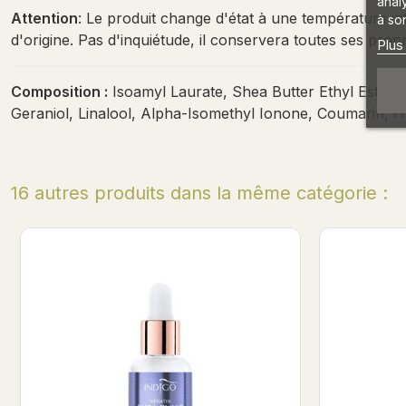
anal
Attention
: Le produit change d'état à une température infé
à son
d'origine. Pas d'inquiétude, il conservera toutes ses propr
Plus
Composition :
Isoamyl Laurate, Shea Butter Ethyl Esters
Geraniol, Linalool, Alpha-Isomethyl Ionone, Coumarin, Hyd
16 autres produits dans la même catégorie :
Drama Queen - Kératine Shea Elixir 8ml
Vanilla &
NOUVE