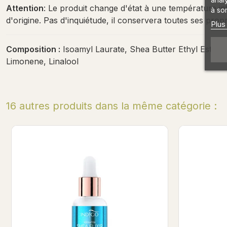
Attention
: Le produit change d'état à une température infé
à son
d'origine. Pas d'inquiétude, il conservera toutes ses propr
Plus
Composition :
Isoamyl Laurate, Shea Butter Ethyl Esters
Limonene, Linalool
16 autres produits dans la même catégorie :
Miss Rizz - Kératine Shea Elixir 8ml
Strawberr