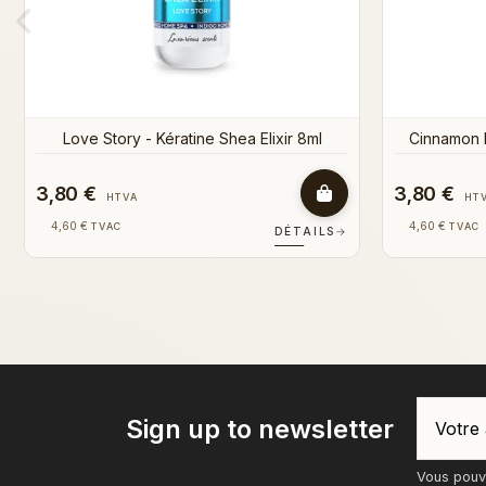
3,80 €
3,80 €
HTVA
4,60 €
4,60 €
TVAC
T
S
→
DÉTAILS
→
Sign up to newsletter
Vous pouve