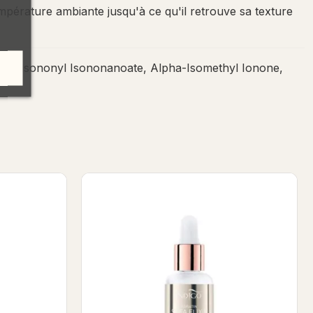
température ambiante jusqu'à ce qu'il retrouve sa texture
atin, Isononyl Isononanoate, Alpha-Isomethyl Ionone,
hea Elixir 8ml
Vanilla & Leather - Kératine Shea Elixir 8ml