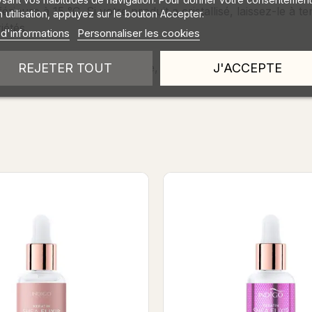
rieure à 15 °C. Si votre produit a cristallisé, laissez-le à 
 utilisation, appuyez sur le bouton Accepter.
iétés.
 d'informations
Personnaliser les cookies
REJETER TOUT
J'ACCEPTE
, Parfum, Tocopheryl Acetate, Isostearoyl Hydrolyzed Ker
y Peach - Kératine Shea Elixir 8ml
Femme Fatale - Kératine S