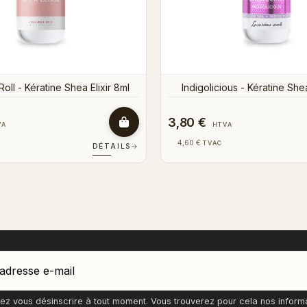
3,80 €
HTVA
HTVA
4,60 €
VAC
TVAC
DÉTAILS
→
z vous désinscrire à tout moment. Vous trouverez pour cela nos informati