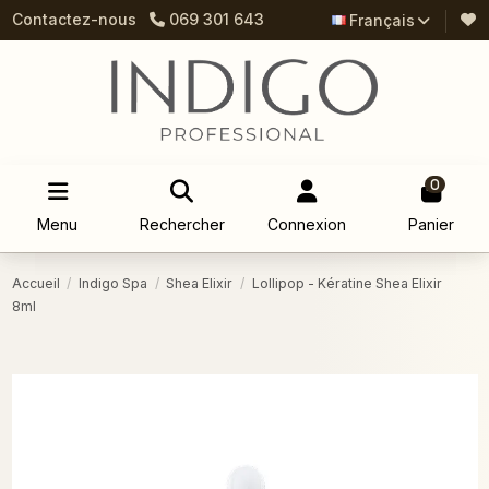
Contactez-nous
069 301 643
Français
0
Menu
Rechercher
Connexion
Panier
Accueil
Indigo Spa
Shea Elixir
Lollipop - Kératine Shea Elixir
8ml