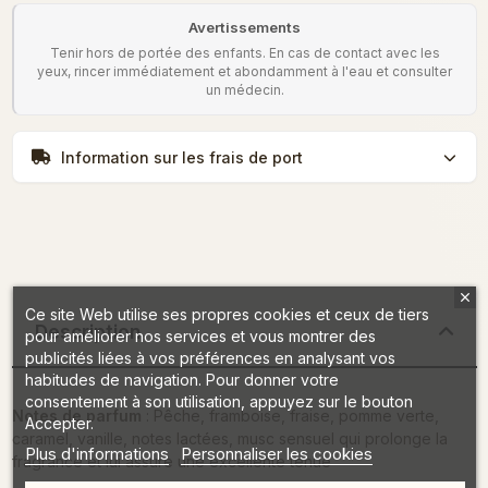
Avertissements
Tenir hors de portée des enfants. En cas de contact avec les
yeux, rincer immédiatement et abondamment à l'eau et consulter
un médecin.
Information sur les frais de port
Ce site Web utilise ses propres cookies et ceux de tiers
Description
pour améliorer nos services et vous montrer des
publicités liées à vos préférences en analysant vos
habitudes de navigation. Pour donner votre
consentement à son utilisation, appuyez sur le bouton
Notes de parfum
: Pêche, framboise, fraise, pomme verte,
Accepter.
caramel, vanille, notes lactées, musc sensuel qui prolonge la
Plus d'informations
Personnaliser les cookies
fragrance et lui assure une excellente tenue