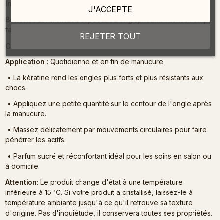
Ingrédients clés
: Kératine et beurre de karité
J'ACCEPTE
Bénéfices
: Améliore l'aspect de l'ongle, nourrit intensément,
favorise la repousse
REJETER TOUT
Contenance
: 8 ml
Application
: Quotidienne et en fin de manucure
•
La kératine rend les ongles plus forts et plus résistants aux
chocs.
•
Appliquez une petite quantité sur le contour de l'ongle après
la manucure.
•
Massez délicatement par mouvements circulaires pour faire
pénétrer les actifs.
•
Parfum sucré et réconfortant idéal pour les soins en salon ou
à domicile.
Attention
: Le produit change d'état à une température
inférieure à 15 °C. Si votre produit a cristallisé, laissez-le à
température ambiante jusqu'à ce qu'il retrouve sa texture
d'origine. Pas d'inquiétude, il conservera toutes ses propriétés.