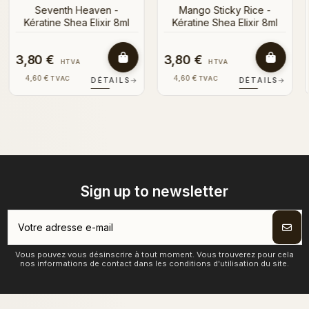
l
3,80 €
3,80 €
HTVA
HTVA
4,60 €
4,60 €
TVAC
TVAC
S
→
DÉTAILS
→
DÉTAILS
→
Sign up to newsletter
Vous pouvez vous désinscrire à tout moment. Vous trouverez pour cela
nos informations de contact dans les conditions d'utilisation du site.