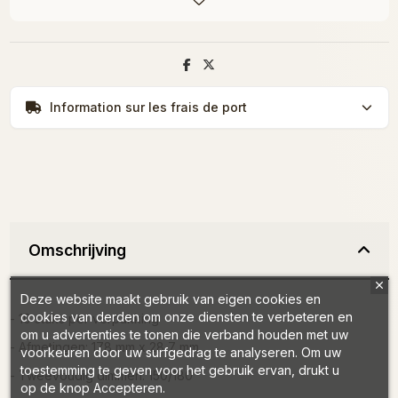
Information sur les frais de port
Omschrijving
Deze website maakt gebruik van eigen cookies en
cookies van derden om onze diensten te verbeteren en
- 10 stuks per verpakking
om u advertenties te tonen die verband houden met uw
- Afmetingen: 178 mm x 28,7 mm
voorkeuren door uw surfgedrag te analyseren. Om uw
toestemming te geven voor het gebruik ervan, drukt u
- Tweevoudig dimmen: 150/180
op de knop Accepteren.