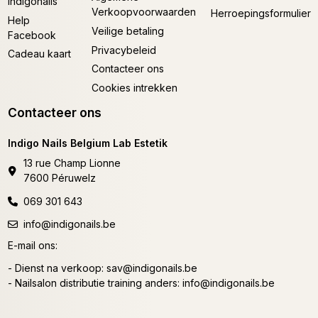
Indigonails
Verkoopvoorwaarden
Herroepingsformulier
Help
Veilige betaling
Facebook
Privacybeleid
Cadeau kaart
Contacteer ons
Cookies intrekken
Contacteer ons
Indigo Nails Belgium Lab Estetik
13 rue Champ Lionne
7600 Péruwelz
069 301 643
info@indigonails.be
E-mail ons:
- Dienst na verkoop:
sav@indigonails.be
- Nailsalon distributie training anders:
info@indigonails.be