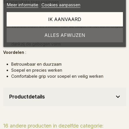
Belangrijkste toepassingen
:
Meer informatie
Cookies aanpassen
Werken aan lange of versterkte spijkers
IK AANVAARD
Verwijderen of egaliseren van stijvere producten
Voorbereiden en vormen van de nagel na het aanbrengen
van het product
ALLES AFWIJZEN
Precies werken dankzij de rechte rand, optimale hantering
dankzij de gebogen vorm
Voordelen
:
Betrouwbaar en duurzaam
Soepel en precies werken
Comfortabele grip voor soepel en veilig werken
Productdetails
16 andere producten in dezelfde categorie: