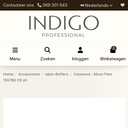
Contacteer ons
069 301 643
Nederlands
0
Menu
Zoeken
Inloggen
Winkelwagen
Home
Accessoires
vijlen-Buffers
Casanova - Moon Files
150/180 (10 st)