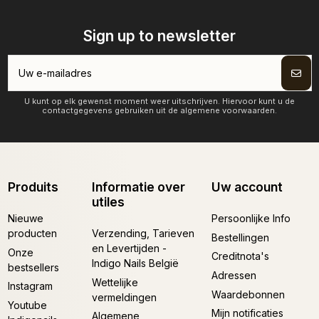
Sign up to newsletter
U kunt op elk gewenst moment weer uitschrijven. Hiervoor kunt u de
contactgegevens gebruiken uit de algemene voorwaarden.
Produits
Informatie over
Uw account
utiles
Nieuwe
Persoonlijke Info
producten
Verzending, Tarieven
Bestellingen
en Levertijden -
Onze
Creditnota's
Indigo Nails België
bestsellers
Adressen
Wettelijke
Instagram
Waardebonnen
vermeldingen
Youtube
Mijn notificaties
Algemene