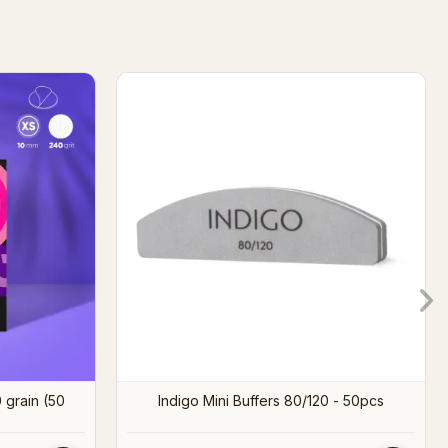
240 (10 pcs)
Recharge Pododisc XS 180 grain (50
pièces)