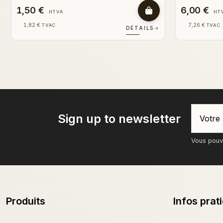
3,50 €
6,00 €
HTVA
HT
4,24 €
7,26 €
TVAC
TVAC
DÉTAILS
→
Sign up to newsletter
Vous pouve
Produits
Infos prat