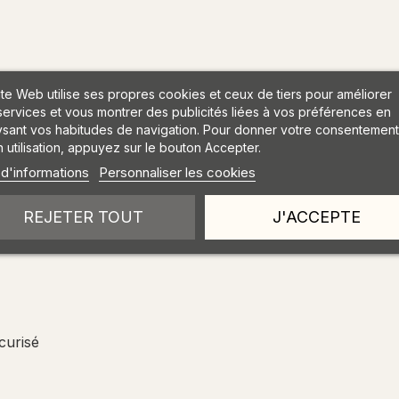
ite Web utilise ses propres cookies et ceux de tiers pour améliorer
services et vous montrer des publicités liées à vos préférences en
ysant vos habitudes de navigation. Pour donner votre consentement
 utilisation, appuyez sur le bouton Accepter.
 d'informations
Personnaliser les cookies
REJETER TOUT
J'ACCEPTE
me incurvée
curisé