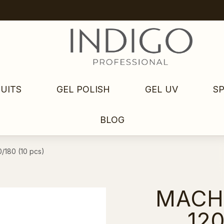
UITS
GEL POLISH
GEL UV
S
BLOG
/180 (10 pcs)
MACH
120