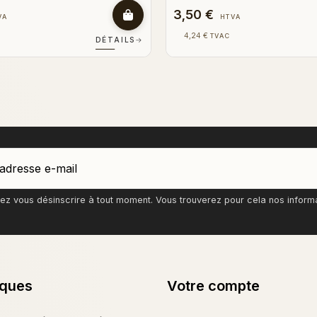
6,00 €
VA
HTVA
7,26 €
TVAC
DÉTAILS
→
z vous désinscrire à tout moment. Vous trouverez pour cela nos informati
iques
Votre compte