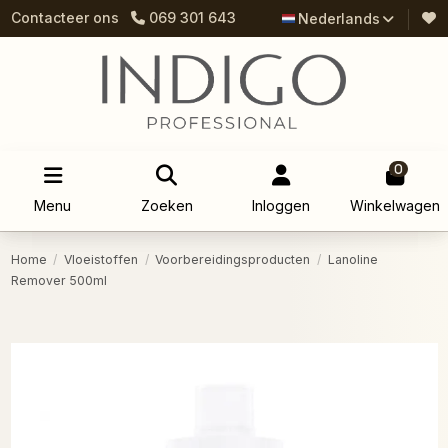
Contacteer ons
069 301 643
Nederlands
0
Menu
Zoeken
Inloggen
Winkelwagen
Home
Vloeistoffen
Voorbereidingsproducten
Lanoline
Remover 500ml