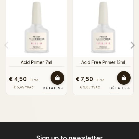
Acid Primer 13ml
Acid Free Primer 13ml
€ 7,50
€ 7,50
HTVA
HTVA
€ 9,08
€ 9,08
TVAC
TVAC
DÉTAILS
→
DÉTAILS
→
Sign up to newsletter