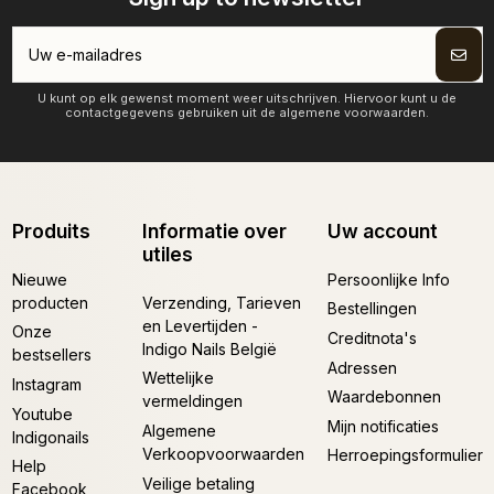
U kunt op elk gewenst moment weer uitschrijven. Hiervoor kunt u de
contactgegevens gebruiken uit de algemene voorwaarden.
Produits
Informatie over
Uw account
utiles
Nieuwe
Persoonlijke Info
producten
Verzending, Tarieven
Bestellingen
en Levertijden -
Onze
Creditnota's
Indigo Nails België
bestsellers
Adressen
Wettelijke
Instagram
Waardebonnen
vermeldingen
Youtube
Mijn notificaties
Algemene
Indigonails
Verkoopvoorwaarden
Herroepingsformulier
Help
Veilige betaling
Facebook