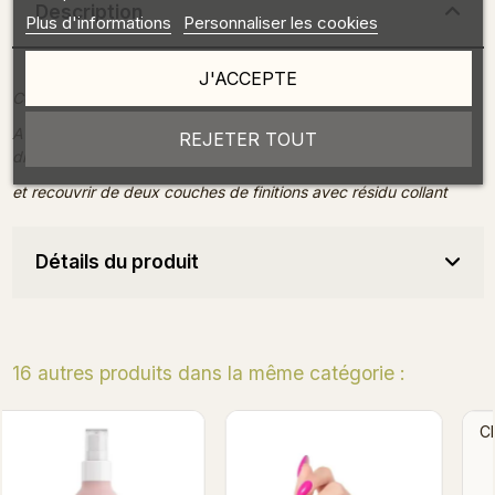
Description
Plus d'informations
Personnaliser les cookies
J'ACCEPTE
Conseil
A appliquer sur une finition sans couche de dispersion , comme
REJETER TOUT
dry top gel polish ou tip top
et recouvrir de deux couches de finitions avec résidu collant
Détails du produit
16 autres produits dans la même catégorie :
Christmas Stamping Plate
Glazed Donut Effect