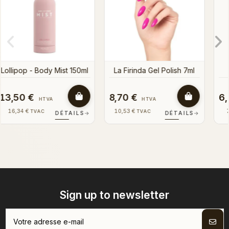
7ml
6,00 €
8,00 €
HTVA
HTVA
7,26 €
9,68 €
TVAC
TVAC
LS
→
DÉTAILS
→
DÉTAILS
Sign up to newsletter