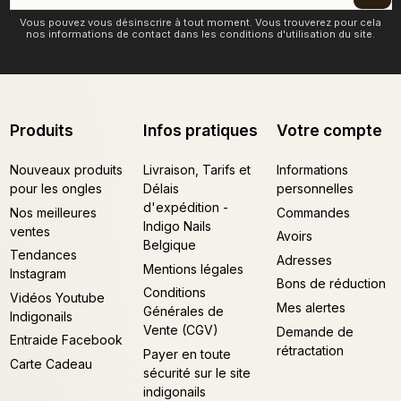
Vous pouvez vous désinscrire à tout moment. Vous trouverez pour cela
nos informations de contact dans les conditions d'utilisation du site.
Produits
Infos pratiques
Votre compte
Nouveaux produits
Livraison, Tarifs et
Informations
pour les ongles
Délais
personnelles
d'expédition -
Nos meilleures
Commandes
Indigo Nails
ventes
Avoirs
Belgique
Tendances
Adresses
Mentions légales
Instagram
Bons de réduction
Conditions
Vidéos Youtube
Mes alertes
Générales de
Indigonails
Vente (CGV)
Demande de
Entraide Facebook
rétractation
Payer en toute
Carte Cadeau
sécurité sur le site
indigonails