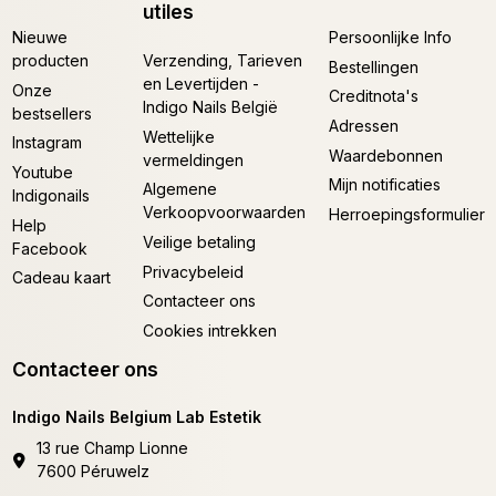
utiles
Nieuwe
Persoonlijke Info
producten
Verzending, Tarieven
Bestellingen
en Levertijden -
Onze
Creditnota's
Indigo Nails België
bestsellers
Adressen
Wettelijke
Instagram
Waardebonnen
vermeldingen
Youtube
Mijn notificaties
Algemene
Indigonails
Verkoopvoorwaarden
Herroepingsformulier
Help
Veilige betaling
Facebook
Privacybeleid
Cadeau kaart
Contacteer ons
Cookies intrekken
Contacteer ons
Indigo Nails Belgium Lab Estetik
13 rue Champ Lionne
7600 Péruwelz