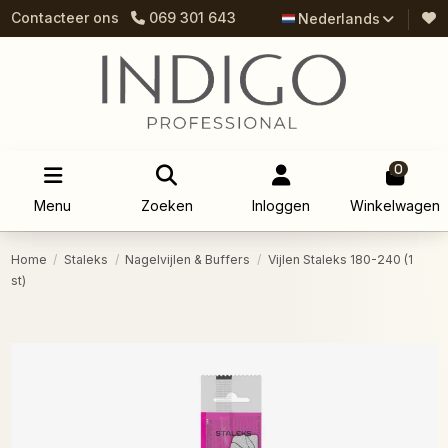
Contacteer ons
069 301 643
Nederlands
0
Menu
Zoeken
Inloggen
Winkelwagen
Home
Staleks
Nagelvijlen & Buffers
Vijlen Staleks 180-240 (1
st)