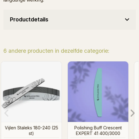
Productdetails
6 andere producten in dezelfde categorie:
Vijlen Staleks 100-180 (1
Vijlen Staleks 100-180 (
st)
st)
ent
00