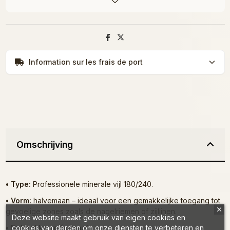
Information sur les frais de port
Omschrijving
• Type:
Professionele minerale vijl 180/240.
• Vorm:
halvemaan – ideaal voor een gemakkelijke toegang tot
gevoelige zones zoals de nagelriemen of zijlijnen.
Deze website maakt gebruik van eigen cookies en
cookies van derden om onze diensten te verbeteren en
• Dubbel korrelformaat: