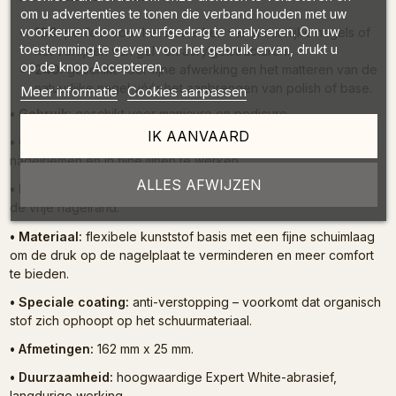
om u advertenties te tonen die verband houden met uw
voorkeuren door uw surfgedrag te analyseren. Om uw
180:
perfect voor het bewerken van natuurlijke nagels of
toestemming te geven voor het gebruik ervan, drukt u
het verfijnen van gel- en acrylgelstructuren.
op de knop Accepteren.
240:
geschikt voor fijne afwerking en het matteren van de
natuurlijke nagel vóór het aanbrengen van polish of base.
Meer informatie
Cookies aanpassen
• Gebruik:
geschikt voor manicure en pedicure.
IK AANVAARD
• Gebogen zijde:
maakt het gemakkelijker om rond de
nagelriemen en in fijne lijnen te werken.
ALLES AFWIJZEN
• Rechte zijde:
zorgt voor een nauwkeurige vormgeving van
de vrije nagelrand.
• Materiaal:
flexibele kunststof basis met een fijne schuimlaag
om de druk op de nagelplaat te verminderen en meer comfort
te bieden.
• Speciale coating:
anti-verstopping – voorkomt dat organisch
stof zich ophoopt op het schuurmateriaal.
• Afmetingen:
162 mm x 25 mm.
• Duurzaamheid:
hoogwaardige Expert White-abrasief,
langdurige werking.