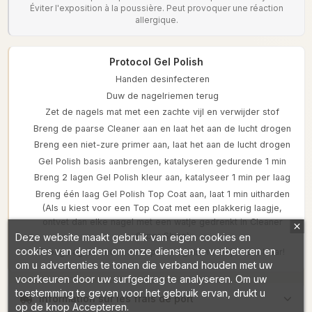
Éviter l'exposition à la poussière. Peut provoquer une réaction
allergique.
Protocol Gel Polish
Handen desinfecteren
Duw de nagelriemen terug
Zet de nagels mat met een zachte vijl en verwijder stof
Breng de paarse Cleaner aan en laat het aan de lucht drogen
Breng een niet-zure primer aan, laat het aan de lucht drogen
Gel Polish basis aanbrengen, katalyseren gedurende 1 min
Breng 2 lagen Gel Polish kleur aan, katalyseer 1 min per laag
Breng één laag Gel Polish Top Coat aan, laat 1 min uitharden
(Als u kiest voor een Top Coat met een plakkerig laagje,
ontvet dan elke nagel met een watje gedrenkt in Cleaner
Super Shine)
Deze website maakt gebruik van eigen cookies en
cookies van derden om onze diensten te verbeteren en
Breng nagelriemolie aan op de nagelriem en je bent klaar!
om u advertenties te tonen die verband houden met uw
voorkeuren door uw surfgedrag te analyseren. Om uw
toestemming te geven voor het gebruik ervan, drukt u
Information sur les frais de port
op de knop Accepteren.