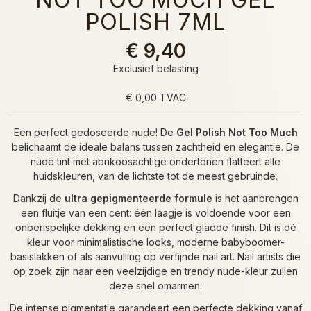
POLISH 7ML
€ 9,40
Exclusief belasting
€ 0,00 TVAC
Een perfect gedoseerde nude! De
Gel Polish Not Too Much
belichaamt de ideale balans tussen zachtheid en elegantie. De
nude tint met abrikoosachtige ondertonen flatteert alle
huidskleuren, van de lichtste tot de meest gebruinde.
Dankzij de
ultra gepigmenteerde formule
is het aanbrengen
een fluitje van een cent: één laagje is voldoende voor een
onberispelijke dekking en een perfect gladde finish. Dit is dé
kleur voor minimalistische looks, moderne babyboomer-
basislakken of als aanvulling op verfijnde nail art. Nail artists die
op zoek zijn naar een veelzijdige en trendy nude-kleur zullen
deze snel omarmen.
De intense pigmentatie garandeert een perfecte dekking vanaf