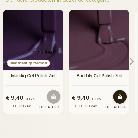
Binnenkort op voorraad
Bluexury Gel Polish 7ml
Bad Lily Gel Polish 7ml
€ 9,40
€ 9,40
HTVA
HTVA
€ 11,37
€ 11,37
TVAC
TVAC
DÉTAILS
→
DÉTAILS
→