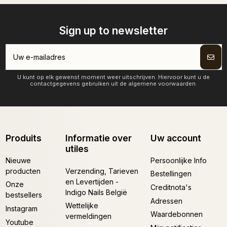
Sign up to newsletter
U kunt op elk gewenst moment weer uitschrijven. Hiervoor kunt u de
contactgegevens gebruiken uit de algemene voorwaarden.
Produits
Informatie over
Uw account
utiles
Nieuwe
Persoonlijke Info
producten
Verzending, Tarieven
Bestellingen
en Levertijden -
Onze
Creditnota's
Indigo Nails België
bestsellers
Adressen
Wettelijke
Instagram
Waardebonnen
vermeldingen
Youtube