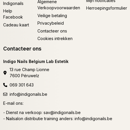
Mijn notificaties
Algemene
Indigonails
Verkoopvoorwaarden
Herroepingsformulier
Help
Veilige betaling
Facebook
Privacybeleid
Cadeau kaart
Contacteer ons
Cookies intrekken
Contacteer ons
Indigo Nails Belgium Lab Estetik
13 rue Champ Lionne
7600 Péruwelz
069 301 643
info@indigonails.be
E-mail ons:
- Dienst na verkoop:
sav@indigonails.be
- Nailsalon distributie training anders:
info@indigonails.be