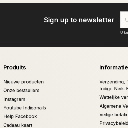
Sign up to newsletter
U ku
Produits
Informatie
Nieuwe producten
Verzending, T
Indigo Nails 
Onze bestsellers
Wettelijke v
Instagram
Algemene V
Youtube Indigonails
Veilige betali
Help Facebook
Privacybelei
Cadeau kaart