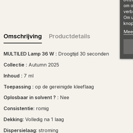
om o
verb
Om u
knop
Meer
Omschrijving
Productdetails
MULTILED Lamp 36 W
: Droogtijd 30 seconden
Collectie
: Autumn 2025
Inhoud
: 7 ml
Toepassing
: op de gereinigde kleeflaag
Oplosbaar in solvent ?
: Nee
Consistentie
: romig
Dekking
: Volledig na 1 laag
Dispersielaag
: stroming