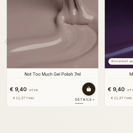
€ 9,40
€ 9,40
HTVA
HT
€ 11,37
€ 11,37
TVAC
TVAC
DÉTAILS
→