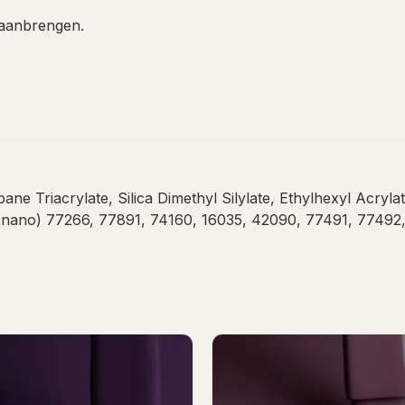
 aanbrengen.
ne Triacrylate, Silica Dimethyl Silylate, Ethylhexyl Acry
, (nano) 77266, 77891, 74160, 16035, 42090, 77491, 7749
imalista Gel Polish 7ml
Bloody Cherry Gel Poli