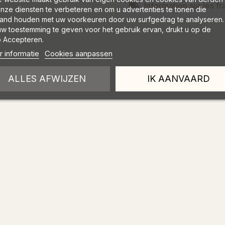
Information sur les fr
nze diensten te verbeteren en om u advertenties te tonen die
and houden met uw voorkeuren door uw surfgedrag te analyseren.
w toestemming te geven voor het gebruik ervan, drukt u op de
 Accepteren.
 informatie
Cookies aanpassen
ALLES AFWIJZEN
IK AANVAARD