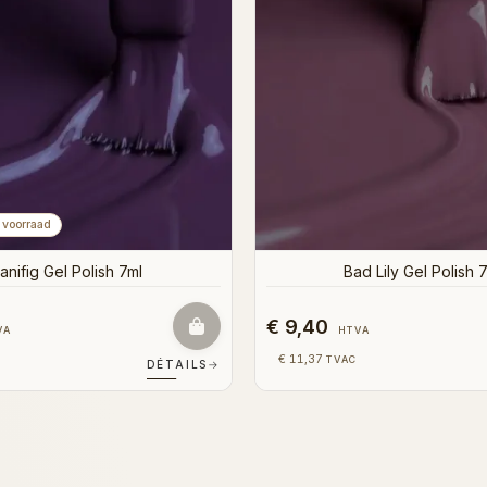
€ 9,40
VA
HTVA
€ 11,37
TVAC
DÉTAILS
→