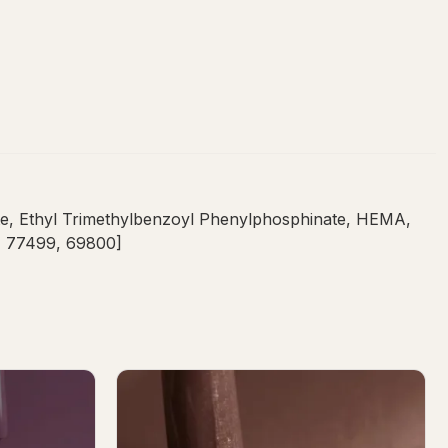
late, Ethyl Trimethylbenzoyl Phenylphosphinate, HEMA,
2, 77499, 69800]
Binnenkort op voorraad
sh 7ml
Behemoth Girl Gel Polish 7ml