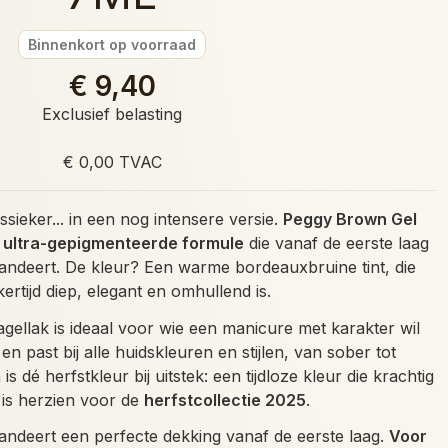
Binnenkort op voorraad
€ 9,40
Exclusief belasting
€ 0,00 TVAC
sieker... in een nog intensere versie.
Peggy Brown Gel
n
ultra-gepigmenteerde formule
die vanaf de eerste laag
andeert. De kleur? Een warme bordeauxbruine tint, die
jkertijd diep, elegant en omhullend is.
ellak is ideaal voor wie een manicure met karakter wil
en past bij alle huidskleuren en stijlen, van sober tot
 dé herfstkleur bij uitstek: een tijdloze kleur die krachtig
is herzien voor de
herfstcollectie 2025
.
andeert een perfecte dekking vanaf de eerste laag.
Voor