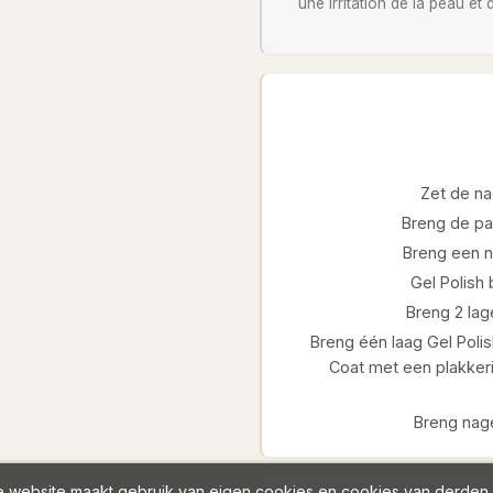
une irritation de la peau et
Zet de na
Breng de pa
Breng een ni
Gel Polish
Breng 2 lage
Breng één laag Gel Polis
Coat met een plakkeri
Breng nage
 website maakt gebruik van eigen cookies en cookies van derden