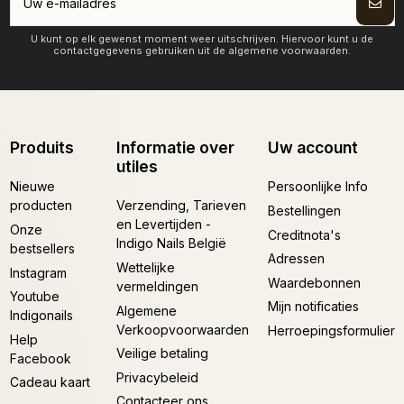
U kunt op elk gewenst moment weer uitschrijven. Hiervoor kunt u de
contactgegevens gebruiken uit de algemene voorwaarden.
Produits
Informatie over
Uw account
utiles
Nieuwe
Persoonlijke Info
producten
Verzending, Tarieven
Bestellingen
en Levertijden -
Onze
Creditnota's
Indigo Nails België
bestsellers
Adressen
Wettelijke
Instagram
Waardebonnen
vermeldingen
Youtube
Mijn notificaties
Algemene
Indigonails
Verkoopvoorwaarden
Herroepingsformulier
Help
Veilige betaling
Facebook
Privacybeleid
Cadeau kaart
Contacteer ons