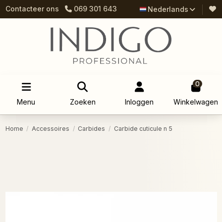
Contacteer ons
069 301 643
Nederlands
0
Menu
Zoeken
Inloggen
Winkelwagen
Home
Accessoires
Carbides
Carbide cuticule n 5