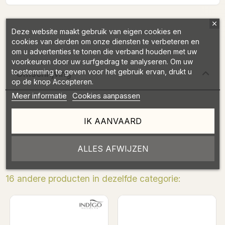
Deze website maakt gebruik van eigen cookies en
cookies van derden om onze diensten te verbeteren en
om u advertenties te tonen die verband houden met uw
voorkeuren door uw surfgedrag te analyseren. Om uw
toestemming te geven voor het gebruik ervan, drukt u
Omschrijving
op de knop Accepteren.
Meer informatie
Cookies aanpassen
IK AANVAARD
Productdetails
ALLES AFWIJZEN
16 andere producten in dezelfde categorie:
Binnenkort op voo
Pododisc XS
navullingen korr
mm)