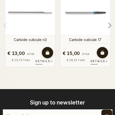
ticule n3
Carbide cuticule 17
€ 15,00
€ 11,00
VA
HTVA
HTVA
€ 18,15
€ 13,31
TVAC
TVAC
DÉTAILS
→
DÉTAILS
→
Sign up to newsletter