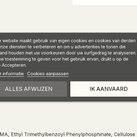
 website maakt gebruik van eigen cookies en cookies van derden
nze diensten te verbeteren en om u advertenties te tonen die
and houden met uw voorkeuren door uw surfgedrag te analyseren.
w toestemming te geven voor het gebruik ervan, drukt u op de
 Accepteren.
 informatie
Cookies aanpassen
ALLES AFWIJZEN
IK AANVAARD
, Ethyl Trimethylbenzoyl Phenylphosphinate, Cellulose Ac