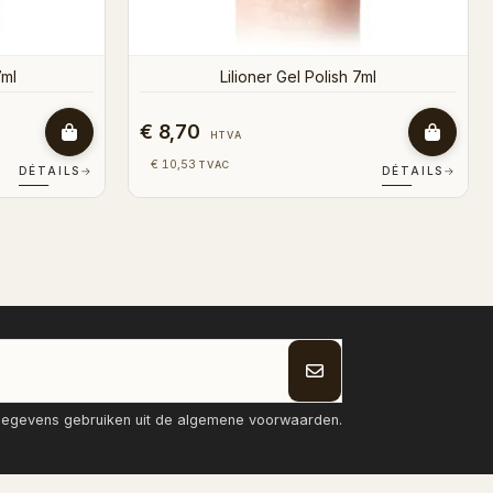
€ 8,70
HTVA
€ 10,53
TVAC
DÉTAILS
→
DÉTAILS
→
tgegevens gebruiken uit de algemene voorwaarden.