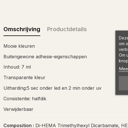
Omschrijving
Productdetails
Deze
om o
Mooie kleuren
verb
Om u
Buitengewone adhesie-eigenschappen
knop
Inhoud: 7 ml
Meer
Transparante kleur
Uitharding:5 sec onder led en 2 min onder uv
Consistentie: halfdik
Verwijderbaar
Composition :
Di-HEMA Trimethylhexyl Dicarbamate, HEMA