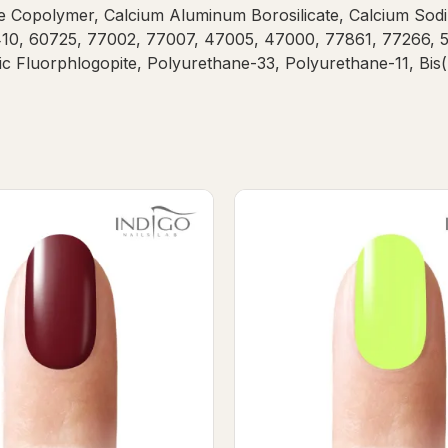
Copolymer, Calcium Aluminum Borosilicate, Calcium Sodium
10, 60725, 77002, 77007, 47005, 47000, 77861, 77266, 5
ic Fluorphlogopite, Polyurethane-33, Polyurethane-11, Bi
Fireman Gel Polish
Kate Boss Gel Polish