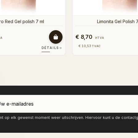
€ 8,70
VA
HTVA
€ 10,53
TVAC
DÉTAILS
→
nt op elk gewenst moment weer uitschrijven. Hiervoor kunt u de contac