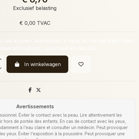
Exclusief belasting
€ 0,00 TVAC
 u niet kunnen beschrijven, u moet ze met uw eigen ogen
ansparant oudroze, universeel en delicaat.
In winkelwagen
Avertissements
ionnel. Éviter le contact avec la peau. Lire attentivement les
Tenir hors de portée des enfants. En cas de contact avec les yeux,
damment à l'eau claire et consulter un médecin. Peut provoquer
 des yeux. Éviter l'exposition à la poussière. Peut provoquer une