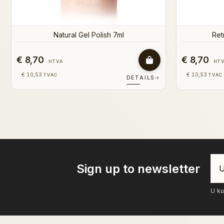
€ 8,70
€ 8,70
HTVA
HT
€ 10,53
€ 10,53
TVAC
TVAC
DÉTAILS
→
Sign up to newsletter
U ku