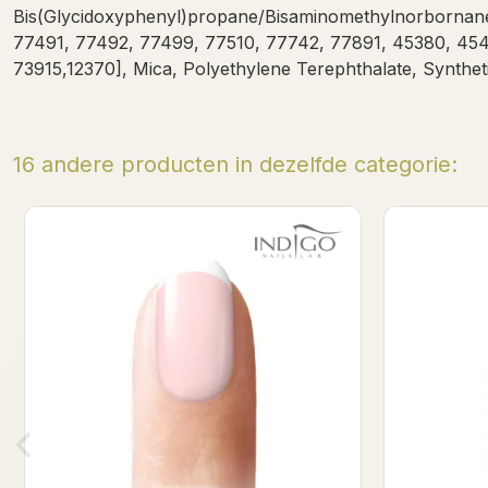
Bis(Glycidoxyphenyl)propane/Bisaminomethylnorbornane 
77491, 77492, 77499, 77510, 77742, 77891, 45380, 454
73915,12370], Mica, Polyethylene Terephthalate, Synthet
16 andere producten in dezelfde categorie:
Martini&Bikini Gel polish