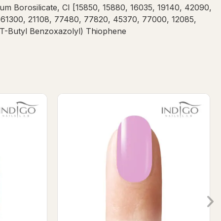
 Borosilicate, CI [15850, 15880, 16035, 19140, 42090,
61300, 21108, 77480, 77820, 45370, 77000, 12085,
s(T-Butyl Benzoxazolyl) Thiophene
 7ml
Sensual Gel polish 7 ml