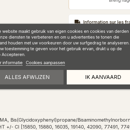
Breng nage
Information sur les fr
 website maakt gebruik van eigen cookies en cookies van derden
nze diensten te verbeteren en om u advertenties te tonen die
and houden met uw voorkeuren door uw surfgedrag te analyseren.
w toestemming te geven voor het gebruik ervan, drukt u op de
 Accepteren.
 informatie
Cookies aanpassen
ALLES AFWIJZEN
IK AANVAARD
MA, Bis(Glycidoxyphenyl)propane/Bisaminomethylnorborna
 BHT +/- CI [15850, 15880, 16035, 19140, 42090, 77491, 7