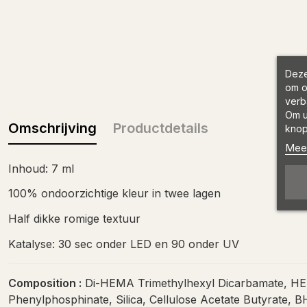
Deze
om o
verb
Om u
Omschrijving
Productdetails
knop
Meer
Inhoud: 7 ml
100% ondoorzichtige kleur in twee lagen
Half dikke romige textuur
Katalyse: 30 sec onder LED en 90 onder UV
Composition :
Di-HEMA Trimethylhexyl Dicarbamate, HE
Phenylphosphinate, Silica, Cellulose Acetate Butyrate,