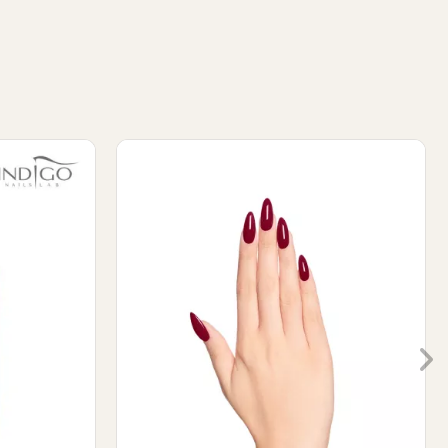
lish
Holy Lolly Gel Polish 7ml