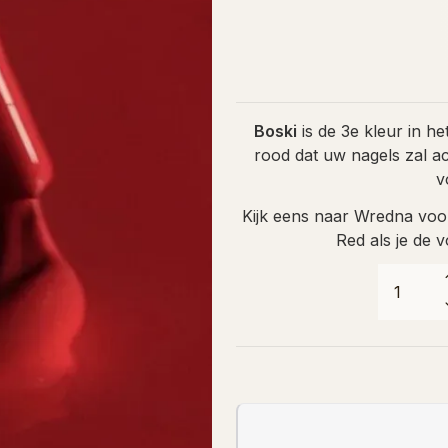
Boski
is de 3e kleur in h
rood dat uw nagels zal a
v
Kijk eens naar
Wredna
voor
Red
als je de 