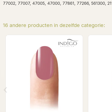
77002, 77007, 47005, 47000, 77861, 77266, 561300, 21
16 andere producten in dezelfde categorie:
Ala Lala Gel Polish 7ml
Li