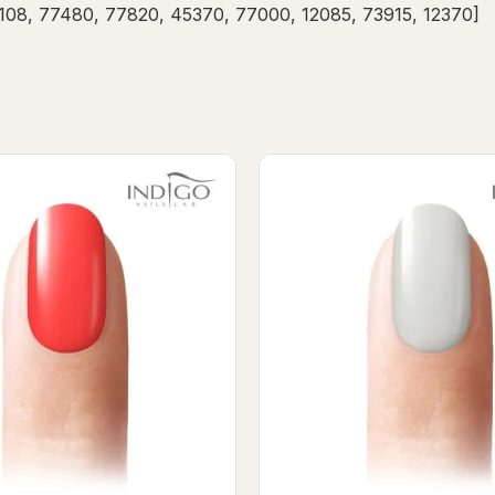
108, 77480, 77820, 45370, 77000, 12085, 73915, 12370]
monita Gel Polish 7ml
Beach please ! Gel po