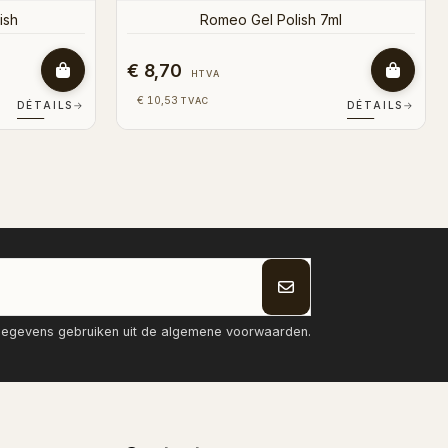
€ 8,70
HTVA
€ 10,53
TVAC
DÉTAILS
→
DÉTAILS
→
tgegevens gebruiken uit de algemene voorwaarden.