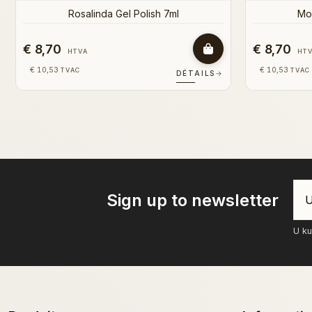
€ 8,70
€ 8,70
HTVA
HT
€ 10,53
€ 10,53
TVAC
TVAC
DÉTAILS
→
Sign up to newsletter
U ku