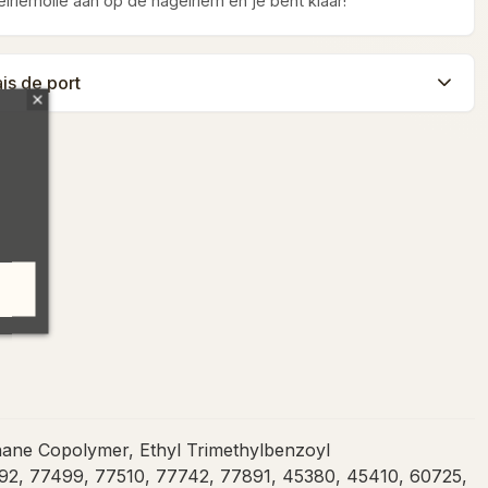
lriemolie aan op de nagelriem en je bent klaar!
ais de port
ne Copolymer, Ethyl Trimethylbenzoyl
7492, 77499, 77510, 77742, 77891, 45380, 45410, 60725,