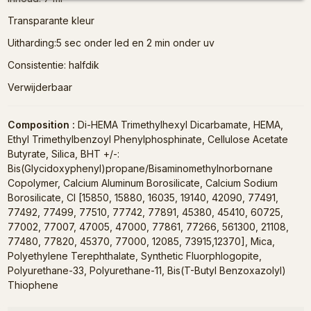
Transparante kleur
Uitharding:5 sec onder led en 2 min onder uv
Consistentie: halfdik
Verwijderbaar
Composition :
Di-HEMA Trimethylhexyl Dicarbamate, HEMA,
Ethyl Trimethylbenzoyl Phenylphosphinate, Cellulose Acetate
Butyrate, Silica, BHT +/-:
Bis(Glycidoxyphenyl)propane/Bisaminomethylnorbornane
Copolymer, Calcium Aluminum Borosilicate, Calcium Sodium
Borosilicate, CI [15850, 15880, 16035, 19140, 42090, 77491,
77492, 77499, 77510, 77742, 77891, 45380, 45410, 60725,
77002, 77007, 47005, 47000, 77861, 77266, 561300, 21108,
77480, 77820, 45370, 77000, 12085, 73915,12370], Mica,
Polyethylene Terephthalate, Synthetic Fluorphlogopite,
Polyurethane-33, Polyurethane-11, Bis(T-Butyl Benzoxazolyl)
Thiophene