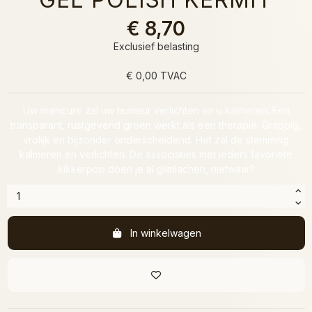
€ 8,70
Exclusief belasting
€ 0,00 TVAC
Uw manicure zal uw humeur verlichten en u kalmeren. Een
transparant, rustgevend groen werkt als een therapie. Grappig,
vrolijk en bijzonder onderscheidend. Het zal de stemming
kalmeren en verlichten. De associaties met ieders favoriete
kikkerpop doen je al glimlachen, nietwaar?
In winkelwagen