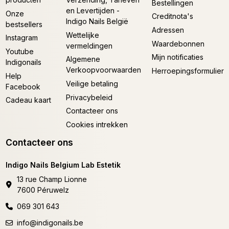
Bestellingen
en Levertijden -
Onze
Creditnota's
Indigo Nails België
bestsellers
Adressen
Wettelijke
Instagram
Waardebonnen
vermeldingen
Youtube
Mijn notificaties
Algemene
Indigonails
Verkoopvoorwaarden
Herroepingsformulier
Help
Veilige betaling
Facebook
Privacybeleid
Cadeau kaart
Contacteer ons
Cookies intrekken
Contacteer ons
Indigo Nails Belgium Lab Estetik
13 rue Champ Lionne
7600 Péruwelz
069 301 643
info@indigonails.be