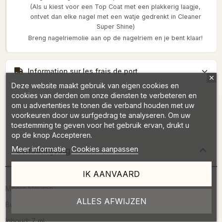
(Als u kiest voor een Top Coat met een plakkerig laagje,
ontvet dan elke nagel met een watje gedrenkt in Cleaner
Super Shine)
Breng nagelriemolie aan op de nagelriem en je bent klaar!
Information sur les frais de port
Deze website maakt gebruik van eigen cookies en
cookies van derden om onze diensten te verbeteren en
om u advertenties te tonen die verband houden met uw
voorkeuren door uw surfgedrag te analyseren. Om uw
toestemming te geven voor het gebruik ervan, drukt u
op de knop Accepteren.
Meer informatie
Cookies aanpassen
Omschrijving
IK AANVAARD
Mooie kleuren
ALLES AFWIJZEN
Buitengewone adhesie-eigenschappen
Inhoud: 7 ml