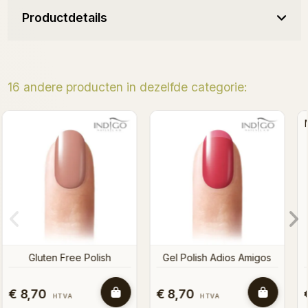
Productdetails
16 andere producten in dezelfde categorie:
Mama no Drama Gel Polish
That's Hot! Gel Polish
s
€ 8,70
€ 8,70
HTVA
HTVA