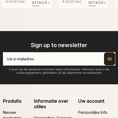
€ 10,53
€ 10,53
TVAC
TVAC
S
→
DÉTAILS
→
DÉTAILS
→
Sign up to newsletter
U kunt op elk gewenst moment weer uitschrijven. Hiervoor kunt u de
contactgegevens gebruiken uit de algemene voorwaarden.
Produits
Informatie over
Uw account
utiles
Nieuwe
Persoonlijke Info
producten
Verzending, Tarieven