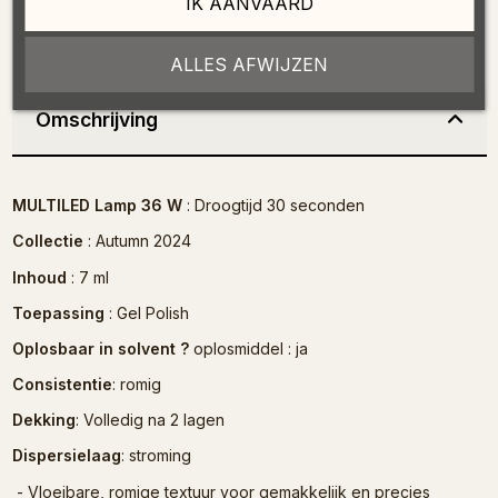
IK AANVAARD
ALLES AFWIJZEN
Omschrijving
MULTILED Lamp 36 W
: Droogtijd 30 seconden
Collectie
: Autumn 2024
Inhoud
: 7 ml
Toepassing
: Gel Polish
Oplosbaar in solvent ?
oplosmiddel : ja
Consistentie
: romig
Dekking
: Volledig na 2 lagen
Dispersielaag
: stroming
- Vloeibare, romige textuur voor gemakkelijk en precies