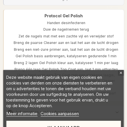
Protocol Gel Polish
Handen desinfecteren
Duw de nagelriemen terug
Zet de nagels mat met een zachte vijl en verwijder stof
Breng de paarse Cleaner aan en laat het aan de lucht drogen
Breng een niet-zure primer aan, laat het aan de lucht drogen
Gel Polish basis aanbrengen, katalyseren gedurende 1 min
Breng 2 lagen Gel Polish kleur aan, katalyseer 1 min per laag
Breng één laag Gel Polish Top Coat aan, laat 1 min uitharden
(Als u kiest voor een Top Coat met een plakkerig laagje,
Deze website maakt gebruik van eigen cookies en
ontvet dan elke nagel met een watje gedrenkt in Cleaner
cookies van derden om onze diensten te verbeteren en
Super Shine)
om u advertenties te tonen die verband houden met uw
Breng nagelriemolie aan op de nagelriem en je bent klaar!
voorkeuren door uw surfgedrag te analyseren. Om uw
toestemming te geven voor het gebruik ervan, drukt u
op de knop Accepteren.
Information sur les frais de port
Meer informatie
Cookies aanpassen