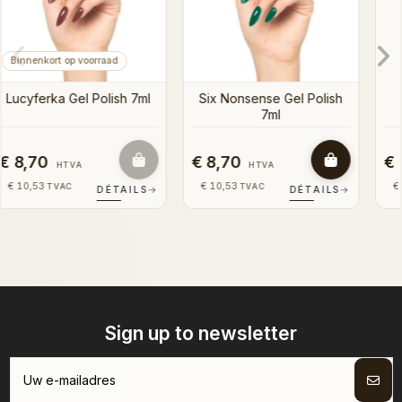
€ 8,70
€ 8,70
HTVA
HTVA
€ 10,53
€ 10,53
TVAC
TVAC
→
DÉTAILS
→
DÉTAILS
→
Sign up to newsletter