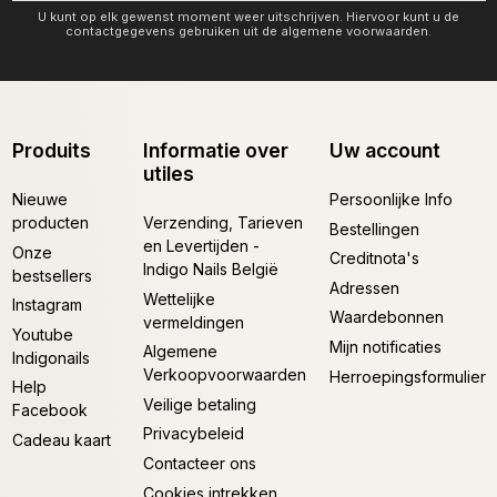
U kunt op elk gewenst moment weer uitschrijven. Hiervoor kunt u de
contactgegevens gebruiken uit de algemene voorwaarden.
Produits
Informatie over
Uw account
utiles
Nieuwe
Persoonlijke Info
producten
Verzending, Tarieven
Bestellingen
en Levertijden -
Onze
Creditnota's
Indigo Nails België
bestsellers
Adressen
Wettelijke
Instagram
Waardebonnen
vermeldingen
Youtube
Mijn notificaties
Algemene
Indigonails
Verkoopvoorwaarden
Herroepingsformulier
Help
Veilige betaling
Facebook
Privacybeleid
Cadeau kaart
Contacteer ons
Cookies intrekken