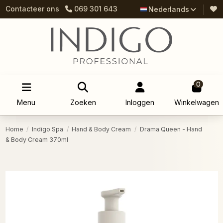
Contacteer ons
069 301 643
Nederlands
0
Menu
Zoeken
Inloggen
Winkelwagen
Home
Indigo Spa
Hand & Body Cream
Drama Queen - Hand
& Body Cream 370ml