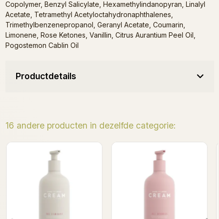
Copolymer, Benzyl Salicylate, Hexamethylindanopyran, Linalyl
Acetate, Tetramethyl Acetyloctahydronaphthalenes,
Trimethylbenzenepropanol, Geranyl Acetate, Coumarin,
Limonene, Rose Ketones, Vanillin, Citrus Aurantium Peel Oil,
Pogostemon Cablin Oil
Productdetails
16 andere producten in dezelfde categorie:
Egoista - Hand & Body
Home Spa Proefbox
Cream 370ml