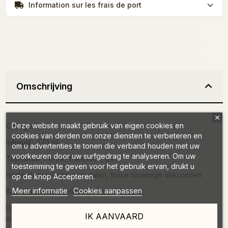
Information sur les frais de port
Omschrijving
Deze website maakt gebruik van eigen cookies en
Categorie
: Classic
cookies van derden om onze diensten te verbeteren en
Inhoud
: 370 ml
om u advertenties te tonen die verband houden met uw
voorkeuren door uw surfgedrag te analyseren. Om uw
Topnoten
: Perzik, framboos, peer
toestemming te geven voor het gebruik ervan, drukt u
Hartnoten
: Lelietje-van-dalen, frisse bloemige akkoorden
op de knop Accepteren.
Meer informatie
Cookies aanpassen
Basisnoten
: Sandelhout, muskus, vanille
De verzorgende formule combineert rijke en hydraterende
IK AANVAARD
ingrediënten voor een zachte, soepele en stralende huid. Ze