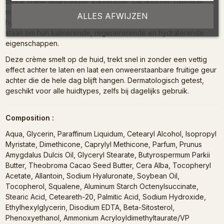
bevat zoete amandelolie, karitéboter, cacaoboter, bijenwas,
maar ook krachtige actieve bestanddelen zoals vitamine E,
ALLES AFWIJZEN
hyaluronzuur (natriumhyaluronaat) en allantoïne, die bekend
staan om hun kalmerende, regenererende en hydraterende
eigenschappen.
Deze crème smelt op de huid, trekt snel in zonder een vettig
effect achter te laten en laat een onweerstaanbare fruitige geur
achter die de hele dag blijft hangen. Dermatologisch getest,
geschikt voor alle huidtypes, zelfs bij dagelijks gebruik.
Composition :
Aqua, Glycerin, Paraffinum Liquidum, Cetearyl Alcohol, Isopropyl
Myristate, Dimethicone, Caprylyl Methicone, Parfum, Prunus
Amygdalus Dulcis Oil, Glyceryl Stearate, Butyrospermum Parkii
Butter, Theobroma Cacao Seed Butter, Cera Alba, Tocopheryl
Acetate, Allantoin, Sodium Hyaluronate, Soybean Oil,
Tocopherol, Squalene, Aluminum Starch Octenylsuccinate,
Stearic Acid, Ceteareth-20, Palmitic Acid, Sodium Hydroxide,
Ethylhexylglycerin, Disodium EDTA, Beta-Sitosterol,
Phenoxyethanol, Ammonium Acryloyldimethyltaurate/VP