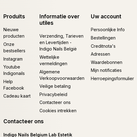
Produits
Informatie over
Uw account
utiles
Nieuwe
Persoonlijke Info
producten
Verzending, Tarieven
Bestellingen
en Levertijden -
Onze
Creditnota's
Indigo Nails België
bestsellers
Adressen
Wettelijke
Instagram
Waardebonnen
vermeldingen
Youtube
Mijn notificaties
Algemene
Indigonails
Verkoopvoorwaarden
Herroepingsformulier
Help
Veilige betaling
Facebook
Privacybeleid
Cadeau kaart
Contacteer ons
Cookies intrekken
Contacteer ons
Indigo Nails Belgium Lab Estetik