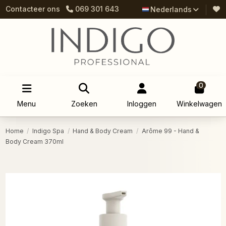
Contacteer ons
069 301 643
Nederlands
0
Menu
Zoeken
Inloggen
Winkelwagen
Home
Indigo Spa
Hand & Body Cream
Arôme 99 - Hand &
Body Cream 370ml