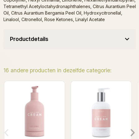
Tetramethyl Acetyloctahydronaphthalenes, Citrus Aurantium Peel
Oil, Citrus Aurantium Bergamia Peel Oil, Hydroxycitronellal,
Linalool, Citronellol, Rose Ketones, Linalyl Acetate
Productdetails
16 andere producten in dezelfde categorie:
Mango Sticky Rice - Hand
Lollipop - Hand & Body
& Body Cream 370ml
Cream 370ml