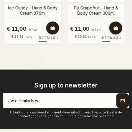
&
€ 11,00
€ 11,00
HTVA
HTVA
€ 13,31
€ 13,31
TVAC
TVAC
S
→
DÉTAILS
→
DÉTAILS
→
Sign up to newsletter
U kunt op elk gewenst moment weer uitschrijven. Hiervoor kunt u de
contactgegevens gebruiken uit de algemene voorwaarden.