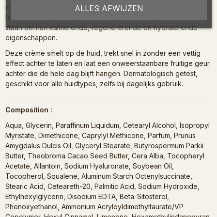
maar ook krachtige actieve bestanddelen zoals vitamine E,
ALLES AFWIJZEN
hyaluronzuur (natriumhyaluronaat) en allantoïne, die bekend
staan om hun kalmerende, regenererende en hydraterende
eigenschappen.
Deze crème smelt op de huid, trekt snel in zonder een vettig
effect achter te laten en laat een onweerstaanbare fruitige geur
achter die de hele dag blijft hangen. Dermatologisch getest,
geschikt voor alle huidtypes, zelfs bij dagelijks gebruik.
Composition :
Aqua, Glycerin, Paraffinum Liquidum, Cetearyl Alcohol, Isopropyl
Myristate, Dimethicone, Caprylyl Methicone, Parfum, Prunus
Amygdalus Dulcis Oil, Glyceryl Stearate, Butyrospermum Parkii
Butter, Theobroma Cacao Seed Butter, Cera Alba, Tocopheryl
Acetate, Allantoin, Sodium Hyaluronate, Soybean Oil,
Tocopherol, Squalene, Aluminum Starch Octenylsuccinate,
Stearic Acid, Ceteareth-20, Palmitic Acid, Sodium Hydroxide,
Ethylhexylglycerin, Disodium EDTA, Beta-Sitosterol,
Phenoxyethanol, Ammonium Acryloyldimethyltaurate/VP
Copolymer, Hexyl Cinnamal, Limonene, Hexamethylindanopyran,