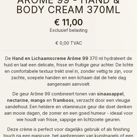
BODY CREAM 370ML
€ 11,00
Exclusief belasting
€ 0,00 TVAC
De
Hand en Lichaamscreme Arôme 99
370 ml hydrateert de
huid en laat een delicate, frisse en fruitige geur achter. De lichte
en comfortabele textuur trekt snel in, zonder vettig te zijn, voor
zachte, soepele handen en een lichaam dat de hele dag
aangenaam aanvoelt.
De geur Arôme 99 combineert tonen van
sinaasappel
,
nectarine
,
mango
en
framboos
, verzacht door een vleugje
sandelhout. Een heldere en vitamineuze geur die doet denken
aan mooie dagen, de zomer en een goed humeur - ideaal voor
wie houdt van frisse, sappige en lichtzoete geuren.
Deze crème is perfect voor dagelijks gebruik of als finishing
touch na een manicure, het aanbrengen van kunstnagels of een