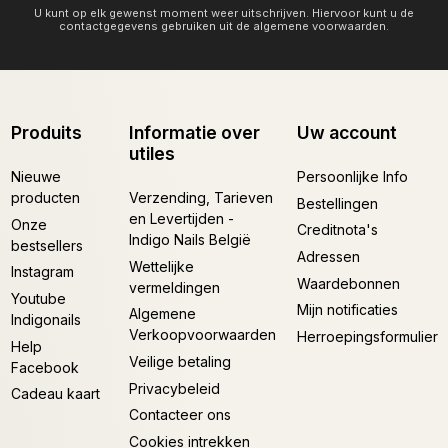
U kunt op elk gewenst moment weer uitschrijven. Hiervoor kunt u de
contactgegevens gebruiken uit de algemene voorwaarden.
Produits
Informatie over
Uw account
utiles
Nieuwe
Persoonlijke Info
producten
Verzending, Tarieven
Bestellingen
en Levertijden -
Onze
Creditnota's
Indigo Nails België
bestsellers
Adressen
Wettelijke
Instagram
Waardebonnen
vermeldingen
Youtube
Mijn notificaties
Algemene
Indigonails
Verkoopvoorwaarden
Herroepingsformulier
Help
Veilige betaling
Facebook
Privacybeleid
Cadeau kaart
Contacteer ons
Cookies intrekken