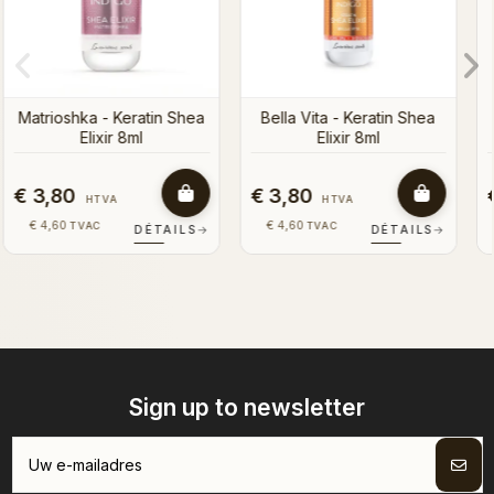
n Shea
€ 3,80
€ 3,80
HTVA
HTVA
€ 4,60
€ 4,60
TVAC
TVAC
TAILS
→
DÉTAILS
→
DÉTAI
Sign up to newsletter