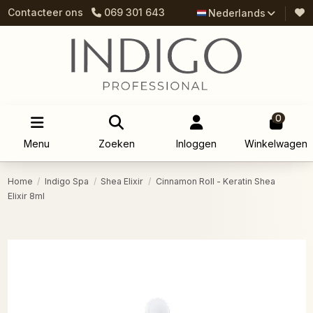
Contacteer ons
069 301 643
Nederlands
0
Menu
Zoeken
Inloggen
Winkelwagen
Home
Indigo Spa
Shea Elixir
Cinnamon Roll - Keratin Shea
Elixir 8ml