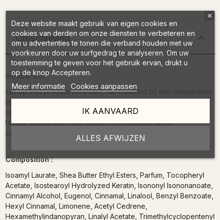
Deze website maakt gebruik van eigen cookies en
cookies van derden om onze diensten te verbeteren en
Omschrijving
om u advertenties te tonen die verband houden met uw
voorkeuren door uw surfgedrag te analyseren. Om uw
toestemming te geven voor het gebruik ervan, drukt u
op de knop Accepteren.
Inhoud
: 8 ml
Meer informatie
Cookies aanpassen
Let op
: Het product verandert van toestand bij een temperatuur
lager dan 15 °C. Als uw product is gekristalliseerd, laat het dan
IK AANVAARD
op kamertemperatuur staan totdat het zijn oorspronkelijke
textuur terugkrijgt. Geen zorgen, het behoudt al zijn
eigenschappen.
ALLES AFWIJZEN
Composition :
Isoamyl Laurate, Shea Butter Ethyl Esters, Parfum, Tocopheryl
Acetate, Isostearoyl Hydrolyzed Keratin, Isononyl Isononanoate,
Cinnamyl Alcohol, Eugenol, Cinnamal, Linalool, Benzyl Benzoate,
Hexyl Cinnamal, Limonene, Acetyl Cedrene,
Hexamethylindanopyran, Linalyl Acetate, Trimethylcyclopentenyl