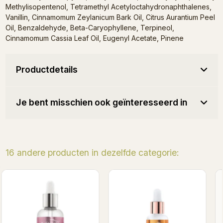
Methylisopentenol, Tetramethyl Acetyloctahydronaphthalenes,
Vanillin, Cinnamomum Zeylanicum Bark Oil, Citrus Aurantium Peel
Oil, Benzaldehyde, Beta-Caryophyllene, Terpineol,
Cinnamomum Cassia Leaf Oil, Eugenyl Acetate, Pinene
Productdetails
Je bent misschien ook geïnteresseerd in
16 andere producten in dezelfde categorie:
Vanilla Coke - Kératine
Lollipop - Keratine S
NIEUW
Shea Elixir 8ml
Elixir 8ml