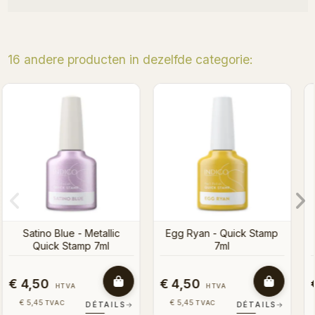
16 andere producten in dezelfde categorie:
Bieski - Quick Stamp 7ml
Citrolina - Quick Stamp 
Stamp
€ 4,50
€ 4,50
HTVA
HTVA
€ 5,45
€ 5,45
TVAC
TVAC
AILS
→
DÉTAILS
→
DÉTAIL