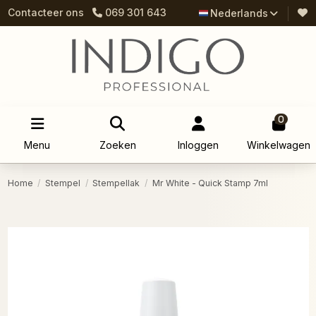
Contacteer ons
069 301 643
Nederlands
0
Menu
Zoeken
Inloggen
Winkelwagen
Home
Stempel
Stempellak
Mr White - Quick Stamp 7ml