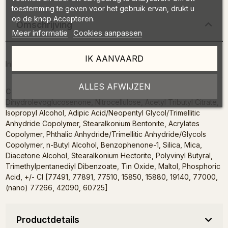
toestemming te geven voor het gebruik ervan, drukt u
op de knop Accepteren.
Omschrijving
Meer informatie
Cookies aanpassen
IK AANVAARD
Inhoud : 7ml
ALLES AFWIJZEN
Composition :
Butyl Acetate, Ethyl Acetate,
Dihydrolevoglucosenone, Nitrocellulose, Acetyl Tributyl Citrate,
Isopropyl Alcohol, Adipic Acid/Neopentyl Glycol/Trimellitic
Anhydride Copolymer, Stearalkonium Bentonite, Acrylates
Copolymer, Phthalic Anhydride/Trimellitic Anhydride/Glycols
Copolymer, n-Butyl Alcohol, Benzophenone-1, Silica, Mica,
Diacetone Alcohol, Stearalkonium Hectorite, Polyvinyl Butyral,
Trimethylpentanediyl Dibenzoate, Tin Oxide, Maltol, Phosphoric
Acid, +/- CI [77491, 77891, 77510, 15850, 15880, 19140, 77000,
(nano) 77266, 42090, 60725]
Productdetails