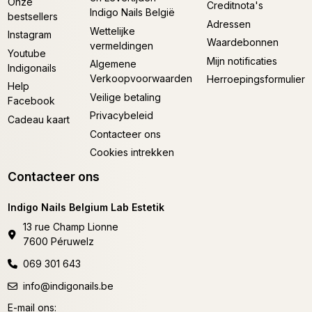
Onze
Creditnota's
Indigo Nails België
bestsellers
Adressen
Wettelijke
Instagram
Waardebonnen
vermeldingen
Youtube
Mijn notificaties
Algemene
Indigonails
Verkoopvoorwaarden
Herroepingsformulier
Help
Veilige betaling
Facebook
Privacybeleid
Cadeau kaart
Contacteer ons
Cookies intrekken
Contacteer ons
Indigo Nails Belgium Lab Estetik
13 rue Champ Lionne
7600 Péruwelz
069 301 643
info@indigonails.be
E-mail ons: