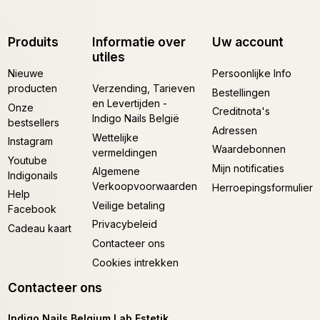
Produits
Informatie over
Uw account
utiles
Nieuwe
Persoonlijke Info
producten
Verzending, Tarieven
Bestellingen
en Levertijden -
Onze
Creditnota's
Indigo Nails België
bestsellers
Adressen
Wettelijke
Instagram
Waardebonnen
vermeldingen
Youtube
Mijn notificaties
Algemene
Indigonails
Verkoopvoorwaarden
Herroepingsformulier
Help
Veilige betaling
Facebook
Privacybeleid
Cadeau kaart
Contacteer ons
Cookies intrekken
Contacteer ons
Indigo Nails Belgium Lab Estetik