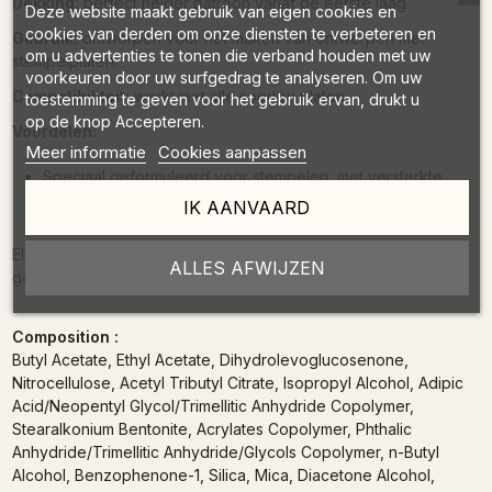
Dekking:
perfect helder patroon vanaf de eerste laag.
Deze website maakt gebruik van eigen cookies en
cookies van derden om onze diensten te verbeteren en
Gebruik:
ontworpen voor het maken van ontwerpen met
om u advertenties te tonen die verband houden met uw
stempelplaten.
voorkeuren door uw surfgedrag te analyseren. Om uw
Compatibiliteit:
werkt met alle soorten platen.
toestemming te geven voor het gebruik ervan, drukt u
op de knop Accepteren.
Voordelen:
Meer informatie
Cookies aanpassen
Speciaal geformuleerd voor stempelen, met versterkte
pigmentatie.
IK AANVAARD
Hiermee kun je snel precieze, elegante ontwerpen maken.
Elk flesje bevat een mengbolletje. Goed schudden voor elk
ALLES AFWIJZEN
gebruik
Composition :
Butyl Acetate, Ethyl Acetate, Dihydrolevoglucosenone,
Nitrocellulose, Acetyl Tributyl Citrate, Isopropyl Alcohol, Adipic
Acid/Neopentyl Glycol/Trimellitic Anhydride Copolymer,
Stearalkonium Bentonite, Acrylates Copolymer, Phthalic
Anhydride/Trimellitic Anhydride/Glycols Copolymer, n-Butyl
Alcohol, Benzophenone-1, Silica, Mica, Diacetone Alcohol,