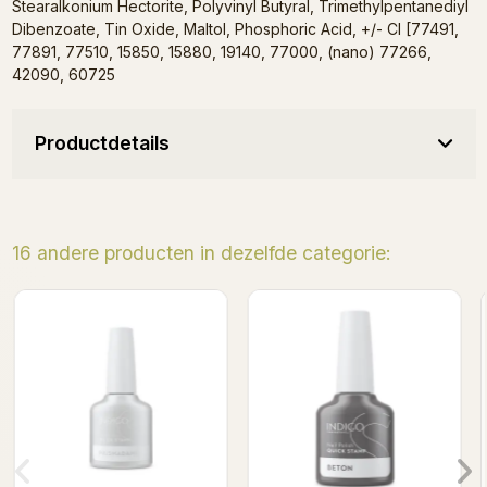
Stearalkonium Hectorite, Polyvinyl Butyral, Trimethylpentanediyl
Dibenzoate, Tin Oxide, Maltol, Phosphoric Acid, +/- CI [77491,
77891, 77510, 15850, 15880, 19140, 77000, (nano) 77266,
42090, 60725
Productdetails
16 andere producten in dezelfde categorie:
Arabella - Quick Stamp 7ml
Sicilian Orange - Quic
Stamp 7ml