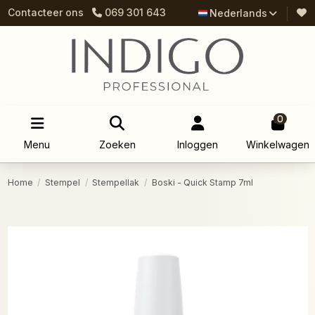
Contacteer ons
069 301 643
Nederlands
0
Menu
Zoeken
Inloggen
Winkelwagen
Home
Stempel
Stempellak
Boski - Quick Stamp 7ml