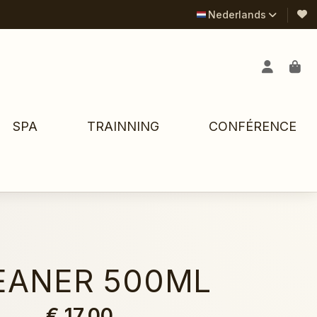
Nederlands
SPA
TRAINNING
CONFÉRENCE
EANER 500ML
€ 17,00