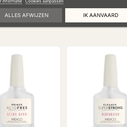
 informatie
Cookies aanpassen
 Acetate
ALLES AFWIJZEN
IK AANVAARD
nenkort op voorraad
Cuticule Remover 7ml
Acid Pri
IEUW