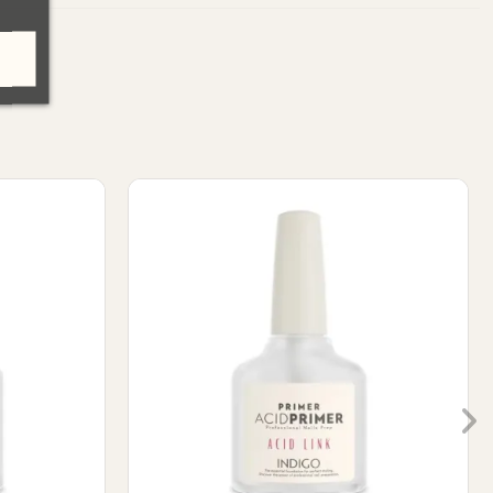
mer 7ml
Lanoline Remover 250ml