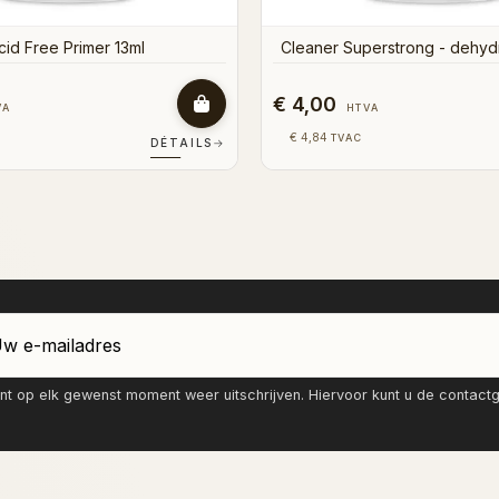
,00
€ 4,50
HTVA
HTVA
,05
€ 5,45
TVAC
TVAC
DÉTAILS
→
nt op elk gewenst moment weer uitschrijven. Hiervoor kunt u de contac