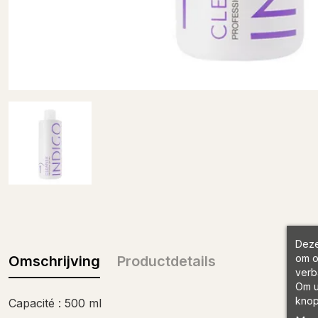
Deze
om o
Omschrijving
Productdetails
verb
Om u
knop
Capacité : 500 ml