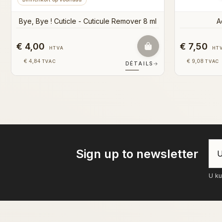
€ 10,00
€ 5
HTVA
€ 12,10
€ 6
TVAC
AILS
→
DÉTAILS
→
Sign up to newsletter
U ku