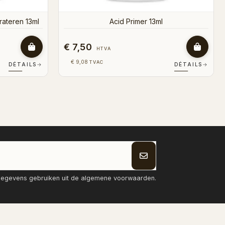
€ 7,50
HTVA
€ 9,08
TVAC
DÉTAILS
→
DÉTAIL
tgegevens gebruiken uit de algemene voorwaarden.