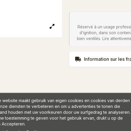
Réservé à un usage professio
d'ignition, dans son conte
bien ventilés. Lire attentivem
Information sur les fr
 website maakt gebruik van eigen cookies en cookies van derden
nze diensten te verbeteren en om u advertenties te tonen die
and houden met uw voorkeuren door uw surfgedrag te analyseren.
w toestemming te geven voor het gebruik ervan, drukt u op de
 Accepteren.