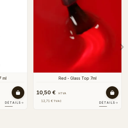
10,50 €
HTVA
12,71 €
TVAC
DÉTAILS
→
DÉTAILS
→