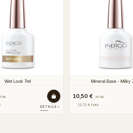
17,50 €
HTVA
HTVA
21,18 €
C
TVAC
DÉTAILS
→