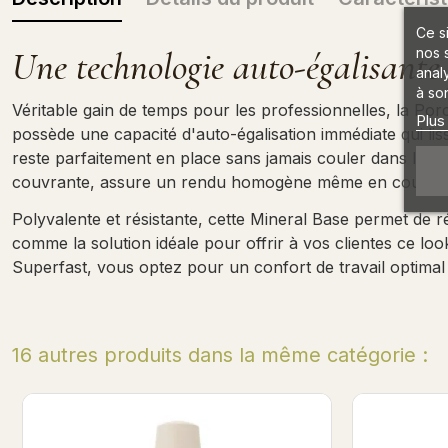
Ce s
nos 
Une technologie auto-égalisante 
anal
à son
Véritable gain de temps pour les professionnelles, la Por
Plus
possède une capacité d'auto-égalisation immédiate qui liss
reste parfaitement en place sans jamais couler dans les c
couvrante, assure un rendu homogène même en couche fine
Polyvalente et résistante, cette Mineral Base permet de
comme la solution idéale pour offrir à vos clientes ce lo
Superfast, vous optez pour un confort de travail optimal
16 autres produits dans la même catégorie :
Whitemin - Mineral Base 7ml
I