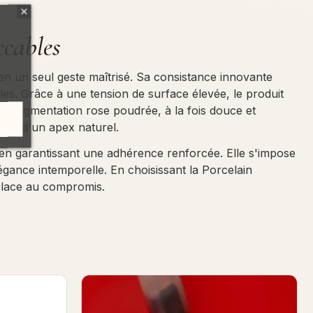
ccables
 en un seul geste maîtrisé. Sa consistance innovante
lles. Grâce à une tension de surface élevée, le produit
 Sa pigmentation rose poudrée, à la fois douce et
 et d'un apex naturel.
 en garantissant une adhérence renforcée. Elle s'impose
égance intemporelle. En choisissant la Porcelain
 place au compromis.
e 13ml
Blue - Glass Top 7ml