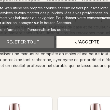
ite Web utilise ses propres cookies et ceux de tiers pour améliorer
services et vous montrer des publicités liées à vos préférences en
pour des prestations express impe
ysant vos habitudes de navigation. Pour donner votre consentement
 utilisation, appuyez sur le bouton Accepter.
celain Superfast fusionne les étapes de base et de couleur
 d'informations
Personnaliser les cookies
e la matière sans effort, limitant ainsi les retouches manue
uticules, permettant un tracé d'une précision chirurgicale.
REJETER TOUT
J'ACCEPTE
, facilitant la création d'une ligne de lumière impeccable
 réaliser une manucure complète en moins d’une heure tout
ok porcelaine tant recherché, synonyme de propreté et d'él
 et un résultat professionnel durable qui ne laisse aucune
deales Base Coat 7ml
Porcelain - Mineral Bas