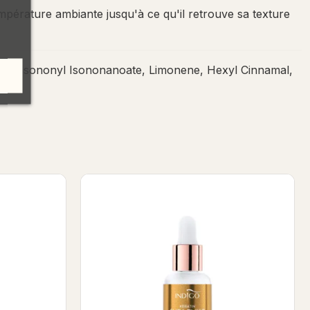
température ambiante jusqu'à ce qu'il retrouve sa texture
atin, Isononyl Isononanoate, Limonene, Hexyl Cinnamal,
Shea Elixir 8ml
Amalfi Citrus - Kératine Shea Elixir 8ml