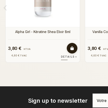
r
3,80 €
3,80 €
HTVA
4,60 €
4,60 €
TVAC
T
S
→
DÉTAILS
→
Sign up to newsletter