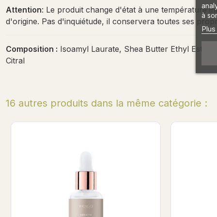
anal
Attention
: Le produit change d'état à une température infé
à son
d'origine. Pas d'inquiétude, il conservera toutes ses propr
Plus
Composition :
Isoamyl Laurate, Shea Butter Ethyl Esters
Citral
16 autres produits dans la même catégorie :
Capri Melon - Kératine Shea Elixir 8ml
Indigol