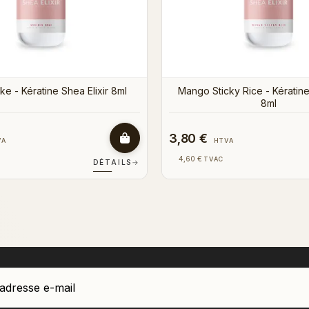
3,80 €
HTVA
HTVA
4,60 €
VAC
TVAC
DÉTAILS
→