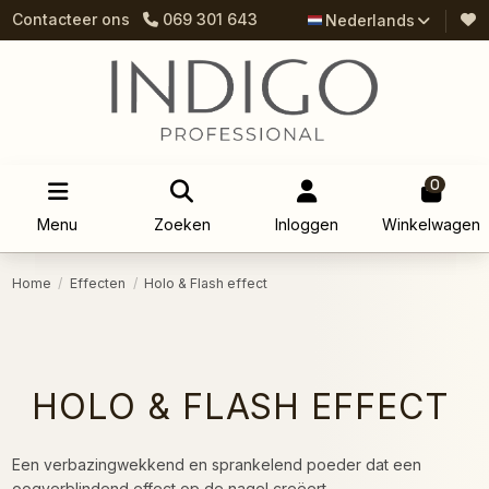
Contacteer ons
069 301 643
Nederlands
0
Menu
Zoeken
Inloggen
Winkelwagen
Home
Effecten
Holo & Flash effect
HOLO & FLASH EFFECT
Een verbazingwekkend en sprankelend poeder dat een
oogverblindend effect op de nagel creëert.