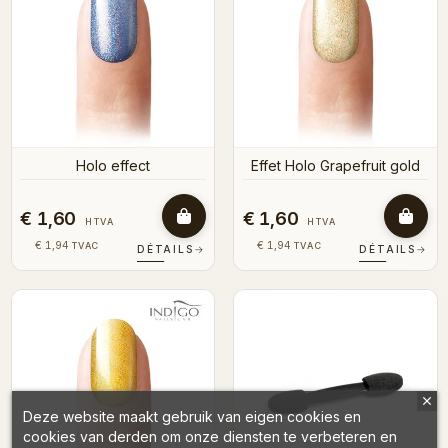
Holo effect
Effet Holo Grapefruit gold
€ 1,60
€ 1,60
HTVA
HTVA
€ 1,94
€ 1,94
TVAC
TVAC
DÉTAILS
→
DÉTAILS
→
Deze website maakt gebruik van eigen cookies en
cookies van derden om onze diensten te verbeteren en