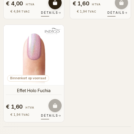
€ 4,00
€ 1,60
HTVA
HTVA
€ 4,84
€ 1,94
TVAC
TVAC
DÉTAILS
→
DÉTAILS
→
Binnenkort op voorraad
Effet Holo Fuchia
€ 1,60
HTVA
€ 1,94
TVAC
DÉTAILS
→