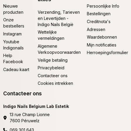
Nieuwe
Persoonlijke Info
producten
Verzending, Tarieven
Bestellingen
en Levertijden -
Onze
Creditnota's
Indigo Nails België
bestsellers
Adressen
Wettelijke
Instagram
Waardebonnen
vermeldingen
Youtube
Mijn notificaties
Algemene
Indigonails
Verkoopvoorwaarden
Herroepingsformulier
Help
Veilige betaling
Facebook
Privacybeleid
Cadeau kaart
Contacteer ons
Cookies intrekken
Contacteer ons
Indigo Nails Belgium Lab Estetik
13 rue Champ Lionne
7600 Péruwelz
069 301 643