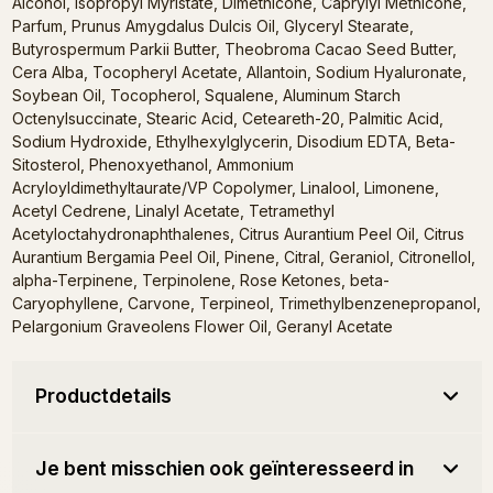
Alcohol, Isopropyl Myristate, Dimethicone, Caprylyl Methicone,
Parfum, Prunus Amygdalus Dulcis Oil, Glyceryl Stearate,
Butyrospermum Parkii Butter, Theobroma Cacao Seed Butter,
Cera Alba, Tocopheryl Acetate, Allantoin, Sodium Hyaluronate,
Soybean Oil, Tocopherol, Squalene, Aluminum Starch
Octenylsuccinate, Stearic Acid, Ceteareth-20, Palmitic Acid,
Sodium Hydroxide, Ethylhexylglycerin, Disodium EDTA, Beta-
Sitosterol, Phenoxyethanol, Ammonium
Acryloyldimethyltaurate/VP Copolymer, Linalool, Limonene,
Acetyl Cedrene, Linalyl Acetate, Tetramethyl
Acetyloctahydronaphthalenes, Citrus Aurantium Peel Oil, Citrus
Aurantium Bergamia Peel Oil, Pinene, Citral, Geraniol, Citronellol,
alpha-Terpinene, Terpinolene, Rose Ketones, beta-
Caryophyllene, Carvone, Terpineol, Trimethylbenzenepropanol,
Pelargonium Graveolens Flower Oil, Geranyl Acetate
Productdetails
Je bent misschien ook geïnteresseerd in