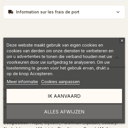
Information sur les frais de port
Deze website maakt gebruik van eigen cookies en
cookies van derden om onze diensten te verbeteren en
om u advertenties te tonen die verband houden met uw
Omschrijving
voorkeuren door uw surfgedrag te analyseren. Om uw
toestemming te geven voor het gebruik ervan, drukt u
op de knop Accepteren.
300ml
Meer informatie
Cookies aanpassen
Lichte consistentie
IK AANVAARD
Intens parfum dat lang blijft
Verrijkte en dermatologisch geteste formule
ALLES AFWIJZEN
Composition :
Aqua, Glycerin, Paraffinum Liquidum, Cetearyl