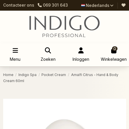
Contacteer ons
069 301 643
Nederlands
0
Menu
Zoeken
Inloggen
Winkelwagen
Home
Indigo Spa
Pocket Cream
Amalfi Citrus - Hand & Body
Cream 60ml