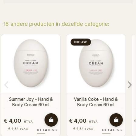
16 andere producten in dezelfde categorie:
Mango Sticky Rice - Hand
NIEUW
& Body Cream 60 ml
&
Raspberry Love - Hand &
Body Cream 60 ml
€ 4,00
€ 4,00
HTVA
HTVA
€ 4,84
€ 4,84
TVAC
TVAC
S
→
DÉTAILS
→
DÉTAILS
→