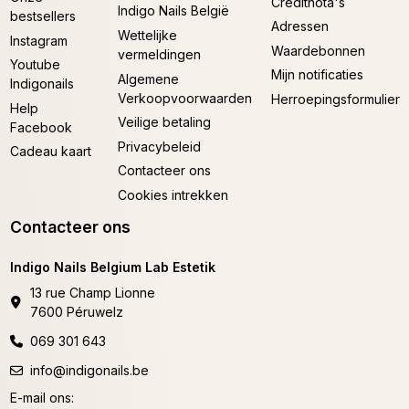
Creditnota's
Indigo Nails België
bestsellers
Adressen
Wettelijke
Instagram
Waardebonnen
vermeldingen
Youtube
Mijn notificaties
Algemene
Indigonails
Verkoopvoorwaarden
Herroepingsformulier
Help
Veilige betaling
Facebook
Privacybeleid
Cadeau kaart
Contacteer ons
Cookies intrekken
Contacteer ons
Indigo Nails Belgium Lab Estetik
13 rue Champ Lionne
7600 Péruwelz
069 301 643
info@indigonails.be
E-mail ons: