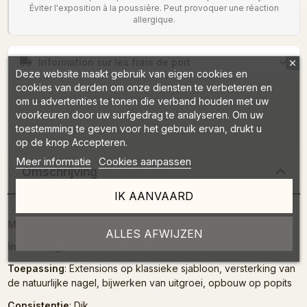
Éviter l'exposition à la poussière. Peut provoquer une réaction
allergique.
Information sur les frais de port
Deze website maakt gebruik van eigen cookies en
cookies van derden om onze diensten te verbeteren en
om u advertenties te tonen die verband houden met uw
voorkeuren door uw surfgedrag te analyseren. Om uw
toestemming te geven voor het gebruik ervan, drukt u
op de knop Accepteren.
Meer informatie
Cookies aanpassen
Omschrijving
IK AANVAARD
MULTILED Lamp 36 W
: Droogtijd 30/60 seconden
ALLES AFWIJZEN
Inhoud
: 15g
Toepassing
: Extensions op klassieke sjabloon, versterking van
de natuurlijke nagel, bijwerken van uitgroei, opbouw op popits
Consistentie
: Dik