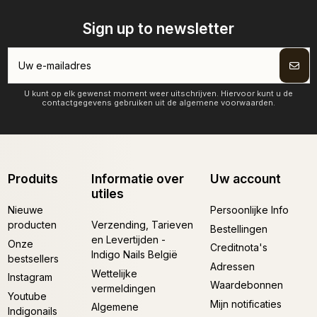
Sign up to newsletter
U kunt op elk gewenst moment weer uitschrijven. Hiervoor kunt u de
contactgegevens gebruiken uit de algemene voorwaarden.
Produits
Informatie over
Uw account
utiles
Nieuwe
Persoonlijke Info
producten
Verzending, Tarieven
Bestellingen
en Levertijden -
Onze
Creditnota's
Indigo Nails België
bestsellers
Adressen
Wettelijke
Instagram
Waardebonnen
vermeldingen
Youtube
Mijn notificaties
Algemene
Indigonails