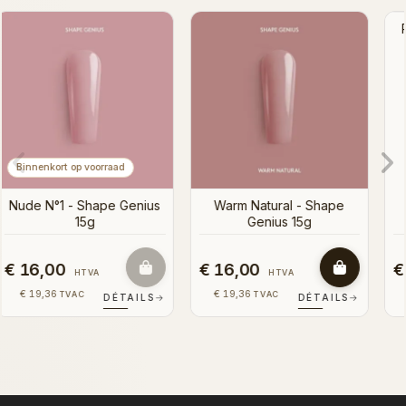
Pink N°1 - Shape Genius
15g
Warm Natural - Shape
Genius 15g
€ 16,00
€ 16,00
HTVA
HTVA
€ 19,36
€ 19,36
TVAC
TVAC
→
DÉTAILS
→
DÉTAILS
→