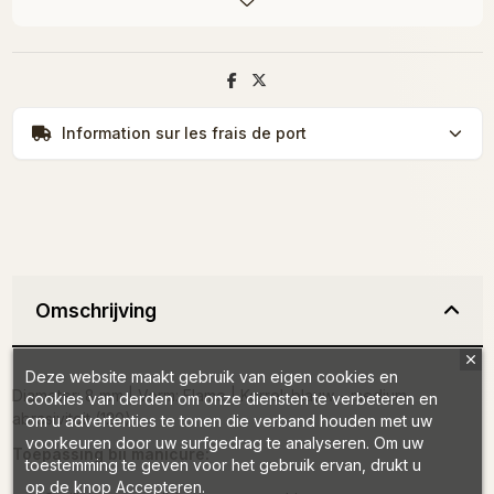
Information sur les frais de port
Omschrijving
Deze website maakt gebruik van eigen cookies en
Diameter: 8 mm | Vorm: Flame | Korrel: blauw – medium
cookies van derden om onze diensten te verbeteren en
abrasiviteit (120)
om u advertenties te tonen die verband houden met uw
voorkeuren door uw surfgedrag te analyseren. Om uw
Toepassing bij manicure:
toestemming te geven voor het gebruik ervan, drukt u
op de knop Accepteren.