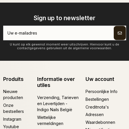
Sign up to newsletter
U kunt op elk gewenst moment weer uitschrijven. Hiervoor kunt u de
contactgegevens gebruiken uit de algemene voorwaarden.
Produits
Informatie over
Uw account
utiles
Nieuwe
Persoonlijke Info
producten
Verzending, Tarieven
Bestellingen
en Levertijden -
Onze
Creditnota's
Indigo Nails België
bestsellers
Adressen
Wettelijke
Instagram
Waardebonnen
vermeldingen
Youtube