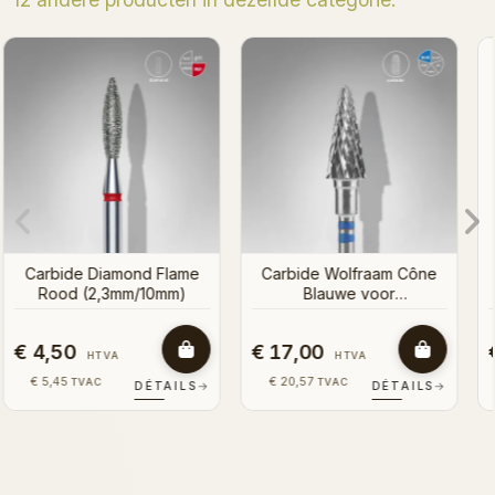
Carbide Diamond
Carbide Diamant Gout
Conische Blauw (8mm)
Rood (2,3mm/5mm)
Cône
mm)
€ 4,50
€ 4,50
HTVA
HTVA
€ 5,45
€ 5,45
TVAC
TVAC
AILS
→
DÉTAILS
→
DÉTAIL