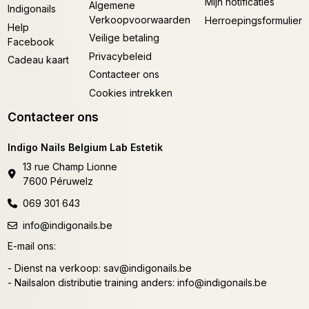
Mijn notificaties
Algemene
Indigonails
Verkoopvoorwaarden
Herroepingsformulier
Help
Veilige betaling
Facebook
Privacybeleid
Cadeau kaart
Contacteer ons
Cookies intrekken
Contacteer ons
Indigo Nails Belgium Lab Estetik
13 rue Champ Lionne
7600 Péruwelz
069 301 643
info@indigonails.be
E-mail ons:
- Dienst na verkoop:
sav@indigonails.be
- Nailsalon distributie training anders:
info@indigonails.be