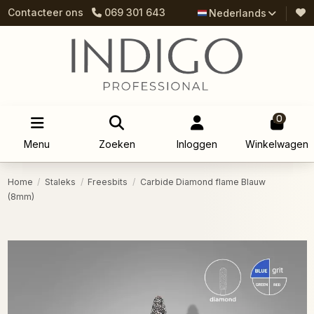
Contacteer ons
069 301 643
Nederlands
0
Menu
Zoeken
Inloggen
Winkelwagen
Home
Staleks
Freesbits
Carbide Diamond flame Blauw
(8mm)