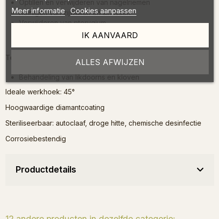
Optillen en verwijderen van nagelriemen
Meer informatie
Cookies aanpassen
Reinigen van zijwallen en sinussen
Verwijderen van pterygium
Vormgeven van nagelplaat
IK AANVAARD
Voorbereiding voor steentjes
Toepassing bij pedicure:
ALLES AFWIJZEN
Behandeling van likdoorns en kloven
Ideale werkhoek: 45°
Hoogwaardige diamantcoating
Steriliseerbaar: autoclaaf, droge hitte, chemische desinfectie
Corrosiebestendig
Productdetails
12 andere producten in dezelfde categorie: