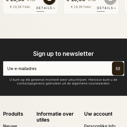
HTVA
HTVA
€ 19,36
€ 19,36
TVAC
TVAC
DÉTAILS
→
DÉTAILS
→
Sign up to newsletter
U kunt op elk gewenst moment weer uitschrijven. Hiervoor kunt u de
contactgegevens gebruiken uit de algemene voorwaarden.
Produits
Informatie over
Uw account
utiles
Nieuwe
Persoonlijke Info