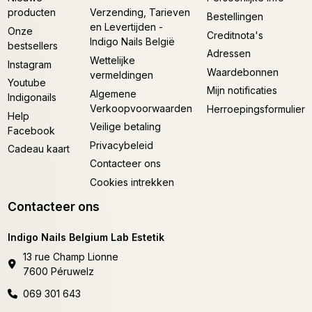
producten
Verzending, Tarieven
Bestellingen
en Levertijden -
Onze
Creditnota's
Indigo Nails België
bestsellers
Adressen
Wettelijke
Instagram
Waardebonnen
vermeldingen
Youtube
Mijn notificaties
Algemene
Indigonails
Verkoopvoorwaarden
Herroepingsformulier
Help
Veilige betaling
Facebook
Privacybeleid
Cadeau kaart
Contacteer ons
Cookies intrekken
Contacteer ons
Indigo Nails Belgium Lab Estetik
13 rue Champ Lionne
7600 Péruwelz
069 301 643