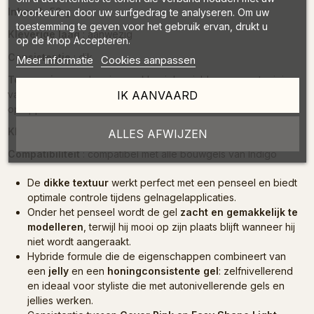
Inhoud
: 50 g
voorkeuren door uw surfgedrag te analyseren. Om uw
toestemming te geven voor het gebruik ervan, drukt u
Kleverige laag
: aanwezig
op de knop Accepteren.
Consistentie
: dik
Meer informatie
Cookies aanpassen
Toepassing
: verlenging op klassieke sjablonen, versteviging
IK AANVAARD
van de natuurlijke nagelplaat, opvullen van de uitgroei, styling
op upper forms
Kleur
: melkachtig wit
ALLES AFWIJZEN
Compatibiliteit
: compatibel met alle bouwgels van Indigo
De
dikke textuur
werkt perfect met een penseel en biedt
optimale controle tijdens gelnagelapplicaties.
Onder het penseel wordt de gel
zacht en gemakkelijk te
modelleren
, terwijl hij mooi op zijn plaats blijft wanneer hij
niet wordt aangeraakt.
Hybride formule die de eigenschappen combineert van
een
jelly
en een
honingconsistente gel
: zelfnivellerend
en ideaal voor styliste die met autonivellerende gels en
jellies werken.