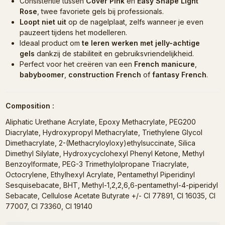
Consistentie tussen
Cover Pink
en
Easy Shape Light
Rose
, twee favoriete gels bij professionals.
Loopt niet uit
op de nagelplaat, zelfs wanneer je even
pauzeert tijdens het modelleren.
Ideaal product om
te leren werken met jelly-achtige
gels
dankzij de stabiliteit en gebruiksvriendelijkheid.
Perfect voor het creëren van een
French manicure
,
babyboomer
,
construction French
of
fantasy French
.
Composition :
Aliphatic Urethane Acrylate, Epoxy Methacrylate, PEG200
Diacrylate, Hydroxypropyl Methacrylate, Triethylene Glycol
Dimethacrylate, 2-(Methacryloyloxy)ethylsuccinate, Silica
Dimethyl Silylate, Hydroxycyclohexyl Phenyl Ketone, Methyl
Benzoylformate, PEG-3 Trimethylolpropane Triacrylate,
Octocrylene, Ethylhexyl Acrylate, Pentamethyl Piperidinyl
Sesquisebacate, BHT, Methyl-1,2,2,6,6-pentamethyl-4-piperidyl
Sebacate, Cellulose Acetate Butyrate +/- CI 77891, CI 16035, CI
77007, CI 73360, CI 19140