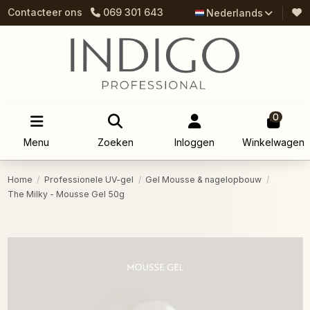
Contacteer ons
069 301 643
Nederlands
0
Menu
Zoeken
Inloggen
Winkelwagen
Home
Professionele UV-gel
Gel Mousse & nagelopbouw
The Milky - Mousse Gel 50g