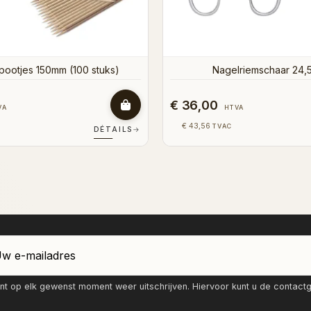
€ 15,50
HTVA
HTVA
€ 18,76
AC
TVAC
DÉTAILS
→
nt op elk gewenst moment weer uitschrijven. Hiervoor kunt u de contac