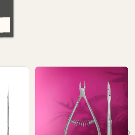
pert 50/1
Nagelriem pusher Expert 90/3