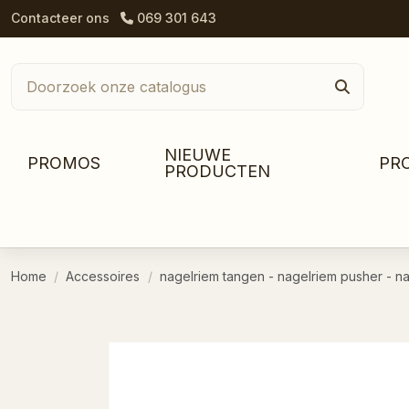
Contacteer ons
069 301 643
NIEUWE
PROMOS
PR
PRODUCTEN
Home
Accessoires
nagelriem tangen - nagelriem pusher - na