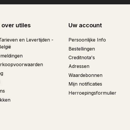
 over utiles
Uw account
arieven en Levertijden -
Persoonlijke Info
België
Bestellingen
ermeldingen
Creditnota's
erkoopvoorwaarden
Adressen
ng
Waardebonnen
d
Mijn notificaties
ons
Herroepingsformulier
ekken