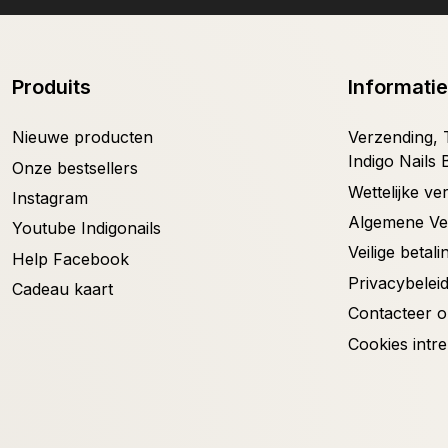
Produits
Informatie
Nieuwe producten
Verzending, T
Indigo Nails 
Onze bestsellers
Wettelijke v
Instagram
Algemene V
Youtube Indigonails
Veilige betali
Help Facebook
Privacybelei
Cadeau kaart
Contacteer 
Cookies intr