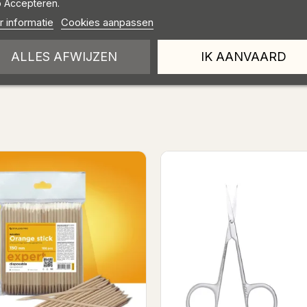
 Accepteren.
 informatie
Cookies aanpassen
)
ALLES AFWIJZEN
IK AANVAARD
Binnenkort op voorraad
Pedicure schaar
Nagelriem schaartje Ex