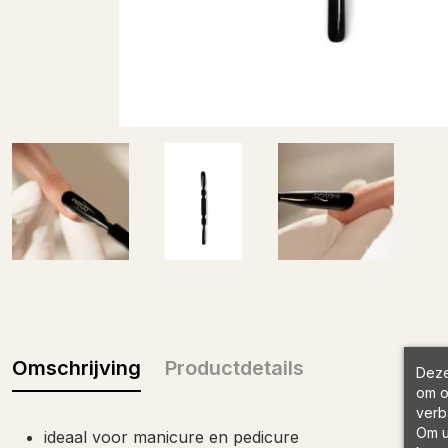
Omschrijving
Productdetails
Deze
om o
verb
Om u
ideaal voor manicure en pedicure