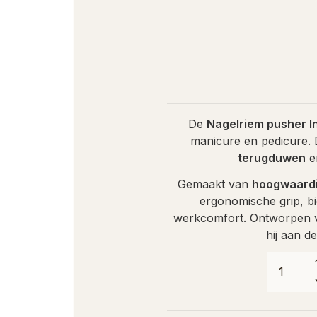
De
Nagelriem pusher I
manicure en pedicure.
terugduwen
e
Gemaakt van
hoogwaardig
ergonomische grip, b
werkcomfort. Ontworpen
hij aan d