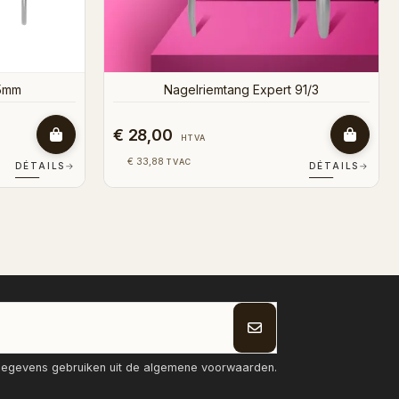
€ 7,50
HTVA
€ 9,08
TVAC
DÉTAILS
→
DÉTAILS
→
tgegevens gebruiken uit de algemene voorwaarden.