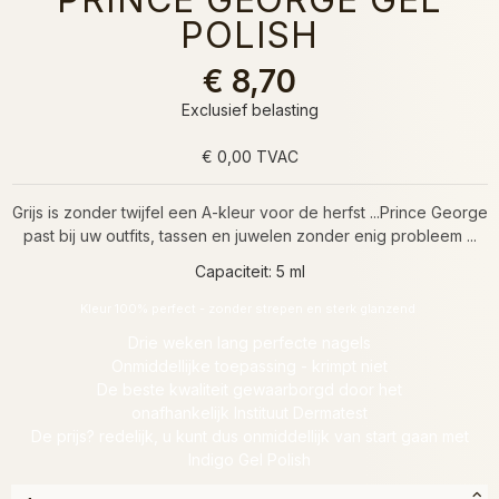
POLISH
€ 8,70
Exclusief belasting
€ 0,00 TVAC
G
rijs is zonder twijfel een A-kleur voor de herfst ...Prince George
past bij uw outfits, tassen en juwelen zonder enig probleem ...
Capaciteit: 5 ml
Kleur 100% perfe
ct - zonder strepen en sterk glanzend
Drie weken lang perfecte nagels
Onmiddellijke toepassing - krimpt niet
De beste kwaliteit gewaarborgd door het
onafhankelijk
Instituut
Dermatest
De prijs? redelijk, u kunt dus onmiddellijk van start gaan met
Indigo Gel Polish