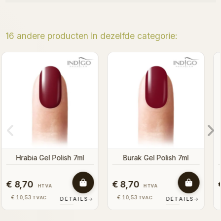
16 andere producten in dezelfde categorie:
Binnenkort op voorraad
Sicilian Orange Gel Polish
Fireman Gel Polish
€ 8,70
€ 8,70
HTVA
HTVA
€ 10,53
€ 10,53
TVAC
TVAC
S
→
DÉTAILS
→
DÉTAILS
→