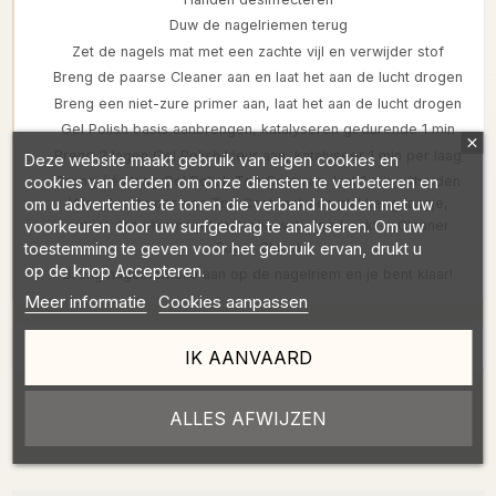
Duw de nagelriemen terug
Zet de nagels mat met een zachte vijl en verwijder stof
Breng de paarse Cleaner aan en laat het aan de lucht drogen
Breng een niet-zure primer aan, laat het aan de lucht drogen
Gel Polish basis aanbrengen, katalyseren gedurende 1 min
Breng 2 lagen Gel Polish kleur aan, katalyseer 1 min per laag
Deze website maakt gebruik van eigen cookies en
cookies van derden om onze diensten te verbeteren en
Breng één laag Gel Polish Top Coat aan, laat 1 min uitharden
om u advertenties te tonen die verband houden met uw
(Als u kiest voor een Top Coat met een plakkerig laagje,
voorkeuren door uw surfgedrag te analyseren. Om uw
ontvet dan elke nagel met een watje gedrenkt in Cleaner
toestemming te geven voor het gebruik ervan, drukt u
Super Shine)
op de knop Accepteren.
Breng nagelriemolie aan op de nagelriem en je bent klaar!
Meer informatie
Cookies aanpassen
Information sur les frais de port
IK AANVAARD
ALLES AFWIJZEN