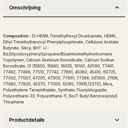
Omschrijving
Composition :
Di-HEMA Trimethylhexyl Dicarbamate, HEMA,
Ethyl Trimethylbenzoyl Phenylphosphinate, Cellulose Acetate
Butyrate, Silica, BHT +/-:
Bis(Glycidoxyphenyl)propane/Bisaminomethylnorbornane
Copolymer, Calcium Aluminum Borosilicate, Calcium Sodium
Borosilicate, CI [15850, 15880, 16035, 19140, 42090, 77491,
77492, 77499, 77510, 77742, 77891, 45380, 45410, 60725,
77002, 77007, 47005, 47000, 77861, 77266, 561300, 21108,
77480, 77820, 45370, 77000, 12085, 73915,12370], Mica,
Polyethylene Terephthalate, Synthetic Fluorphlogopite,
Polyurethane-33, Polyurethane-11, Bis(T-Butyl Benzoxazolyl)
Thiophene
Productdetails