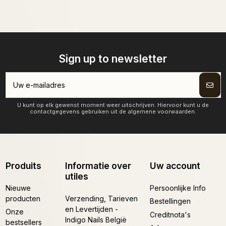
Sign up to newsletter
U kunt op elk gewenst moment weer uitschrijven. Hiervoor kunt u de
contactgegevens gebruiken uit de algemene voorwaarden.
Produits
Informatie over
Uw account
utiles
Nieuwe
Persoonlijke Info
producten
Verzending, Tarieven
Bestellingen
en Levertijden -
Onze
Creditnota's
Indigo Nails België
bestsellers