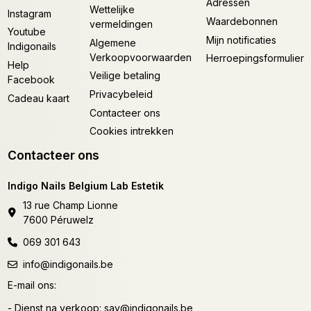
Adressen
Wettelijke
Instagram
Waardebonnen
vermeldingen
Youtube
Mijn notificaties
Algemene
Indigonails
Verkoopvoorwaarden
Herroepingsformulier
Help
Veilige betaling
Facebook
Privacybeleid
Cadeau kaart
Contacteer ons
Cookies intrekken
Contacteer ons
Indigo Nails Belgium Lab Estetik
13 rue Champ Lionne
7600 Péruwelz
069 301 643
info@indigonails.be
E-mail ons:
- Dienst na verkoop:
sav@indigonails.be