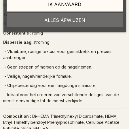
IK AANVAARD
Inhoud
: 7 ml
Toepassing
: gelpolijststijlen
ALLES AFWIJZEN
Oplosbaar in solvent?
oplosmiddel : ja
Consistentie
: romig
Dispersielaag
: stroming
- Vloeibare, romige textuur voor gemakkelijk en precies
aanbrengen.
- Geen strepen of morsen op de nagelriemen.
- Veilige, nagelvriendelijke formule.
- Chip-bestendig voor een langdurige manicure.
- Ideaal voor het creëren van verschillende designs, van de
meest eenvoudige tot de meest verfijnde.
Composition :
Di-HEMA Trimethylhexyl Dicarbamate, HEMA,
Ethyl Trimethylbenzoyl Phenylphosphinate, Cellulose Acetate
Butyrate, Silica, BHT +/-: