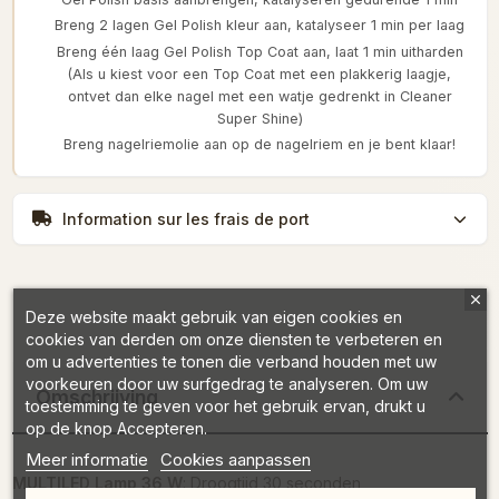
Breng 2 lagen Gel Polish kleur aan, katalyseer 1 min per laag
Breng één laag Gel Polish Top Coat aan, laat 1 min uitharden
(Als u kiest voor een Top Coat met een plakkerig laagje,
ontvet dan elke nagel met een watje gedrenkt in Cleaner
Super Shine)
Breng nagelriemolie aan op de nagelriem en je bent klaar!
Information sur les frais de port
Deze website maakt gebruik van eigen cookies en
cookies van derden om onze diensten te verbeteren en
om u advertenties te tonen die verband houden met uw
voorkeuren door uw surfgedrag te analyseren. Om uw
Omschrijving
toestemming te geven voor het gebruik ervan, drukt u
op de knop Accepteren.
Meer informatie
Cookies aanpassen
MULTILED Lamp 36 W
: Droogtijd 30 seconden