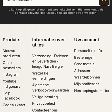
U kunt op elk gewenst moment weer uitschrijven. Hiervoor kunt u de
contactgegevens gebruiken uit de algemene voorwaarden.
Produits
Informatie over
Uw account
utiles
Nieuwe
Persoonlijke Info
producten
Verzending, Tarieven
Bestellingen
en Levertijden -
Onze
Creditnota's
Indigo Nails België
bestsellers
Adressen
Wettelijke
Instagram
Waardebonnen
vermeldingen
Youtube
Mijn notificaties
Algemene
Indigonails
Verkoopvoorwaarden
Herroepingsformulier
Help
Veilige betaling
Facebook
Privacybeleid
Cadeau kaart
Contacteer ons