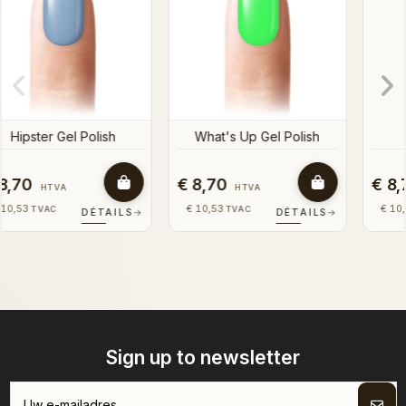
€ 8,70
€ 8,70
HTVA
HTVA
€ 10,53
€ 10,53
TVAC
TVAC
→
DÉTAILS
→
DÉTAILS
→
Sign up to newsletter