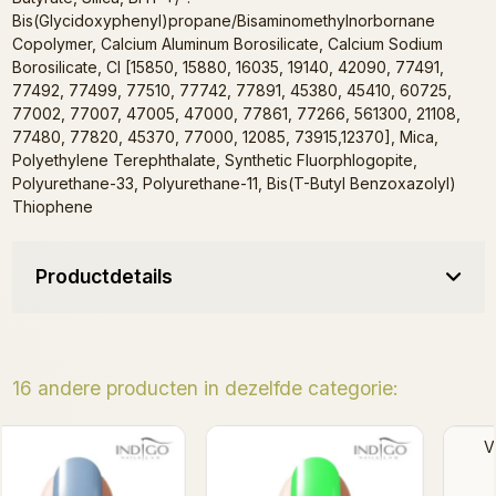
Bis(Glycidoxyphenyl)propane/Bisaminomethylnorbornane
Copolymer, Calcium Aluminum Borosilicate, Calcium Sodium
Borosilicate, CI [15850, 15880, 16035, 19140, 42090, 77491,
77492, 77499, 77510, 77742, 77891, 45380, 45410, 60725,
77002, 77007, 47005, 47000, 77861, 77266, 561300, 21108,
77480, 77820, 45370, 77000, 12085, 73915,12370], Mica,
Polyethylene Terephthalate, Synthetic Fluorphlogopite,
Polyurethane-33, Polyurethane-11, Bis(T-Butyl Benzoxazolyl)
Thiophene
Productdetails
16 andere producten in dezelfde categorie:
Voodoo Gel Polish
Boski Gel Polish 7ml