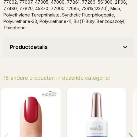
77002, 77007, 47005, 47000, 77861, 77266, 561300, 21108,
77480, 77820, 45370, 77000, 12085, 73915,12370], Mica,
Polyethylene Terephthalate, Synthetic Fluorphlogopite,
Polyurethane-33, Polyurethane-11, Bis(T-Butyl Benzoxazolyl)
Thiophene
Productdetails
16 andere producten in dezelfde categorie:
Beach please ! Gel polish