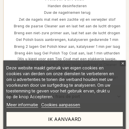
Handen desinfecteren
Duw de nagelriemen terug
Zet de nagels mat met een zachte vijl en verwijder stof
Breng de paarse Cleaner aan en laat het aan de lucht drogen
Breng een niet-zure primer aan, laat het aan de lucht drogen
Gel Polish basis aanbrengen, katalyseren gedurende 1 min
Breng 2 lagen Gel Polish kleur aan, katalyseer 1 min per laag
Breng één laag Gel Polish Top Coat aan, laat 1 min uitharden
(Als u kiest voor een Top Coat met een plakkerig laagje,
ontvet dan elke nagel met een watje gedrenkt in Cleaner
Deze website maakt gebruik van eigen cookies en
Super Shine)
cookies van derden om onze diensten te verbeteren en
Breng nagelriemolie aan op de nagelriem en je bent klaar!
om u advertenties te tonen die verband houden met uw
voorkeuren door uw surfgedrag te analyseren. Om uw
toestemming te geven voor het gebruik ervan, drukt u
Information sur les frais de port
op de knop Accepteren.
Meer informatie
Cookies aanpassen
IK AANVAARD