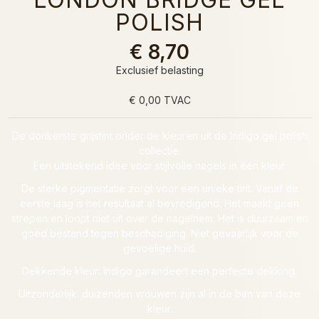
POLISH
€ 8,70
Exclusief belasting
€ 0,00 TVAC
De donkerste grijstint onder de kleuren uit de Indigo gel polish
collectie.
Een uitstekend idee voor stijlvolle nagels in één kleur.
De sterke pigmentatie zorgt voor een unieke tint. Vanaf de
eerste laag is het resultaat al bevredigend. Het maakt geen
strepen en loopt niet uit over de nagelriem. Het is duurzaam en
goed bestand tegen beschadiging. Niet gevaarlijk voor de
gevoelige huid.
Dekkende kleur: Indigo garandeert een perfecte dekking.
Uitzonderlijk: duizenden vrouwen zijn al in de ban van deze
kleur.