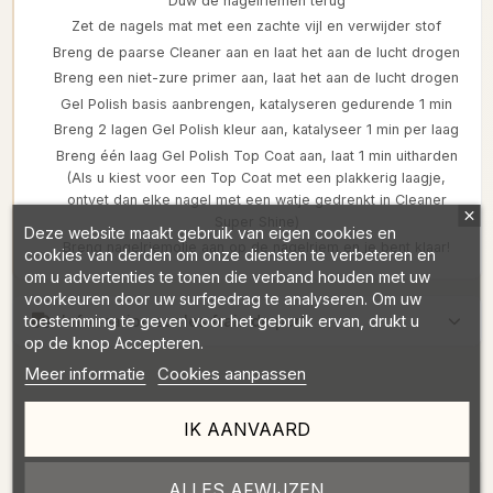
Duw de nagelriemen terug
Zet de nagels mat met een zachte vijl en verwijder stof
Breng de paarse Cleaner aan en laat het aan de lucht drogen
Breng een niet-zure primer aan, laat het aan de lucht drogen
Gel Polish basis aanbrengen, katalyseren gedurende 1 min
Breng 2 lagen Gel Polish kleur aan, katalyseer 1 min per laag
Breng één laag Gel Polish Top Coat aan, laat 1 min uitharden
(Als u kiest voor een Top Coat met een plakkerig laagje,
ontvet dan elke nagel met een watje gedrenkt in Cleaner
Super Shine)
Deze website maakt gebruik van eigen cookies en
Breng nagelriemolie aan op de nagelriem en je bent klaar!
cookies van derden om onze diensten te verbeteren en
om u advertenties te tonen die verband houden met uw
voorkeuren door uw surfgedrag te analyseren. Om uw
Information sur les frais de port
toestemming te geven voor het gebruik ervan, drukt u
op de knop Accepteren.
Meer informatie
Cookies aanpassen
IK AANVAARD
ALLES AFWIJZEN