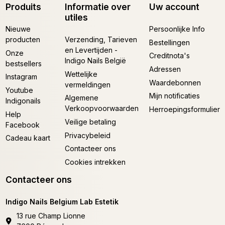
Produits
Informatie over
Uw account
utiles
Nieuwe
Persoonlijke Info
producten
Verzending, Tarieven
Bestellingen
en Levertijden -
Onze
Creditnota's
Indigo Nails België
bestsellers
Adressen
Wettelijke
Instagram
Waardebonnen
vermeldingen
Youtube
Mijn notificaties
Algemene
Indigonails
Verkoopvoorwaarden
Herroepingsformulier
Help
Veilige betaling
Facebook
Privacybeleid
Cadeau kaart
Contacteer ons
Cookies intrekken
Contacteer ons
Indigo Nails Belgium Lab Estetik
13 rue Champ Lionne