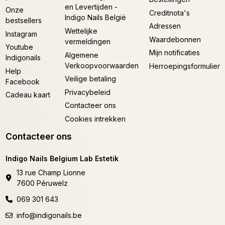
en Levertijden -
Onze
Creditnota's
Indigo Nails België
bestsellers
Adressen
Wettelijke
Instagram
Waardebonnen
vermeldingen
Youtube
Mijn notificaties
Algemene
Indigonails
Verkoopvoorwaarden
Herroepingsformulier
Help
Veilige betaling
Facebook
Privacybeleid
Cadeau kaart
Contacteer ons
Cookies intrekken
Contacteer ons
Indigo Nails Belgium Lab Estetik
13 rue Champ Lionne
7600 Péruwelz
069 301 643
info@indigonails.be