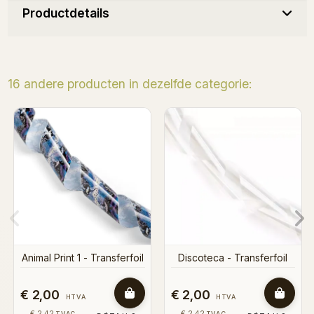
Productdetails
16 andere producten in dezelfde categorie:
Gold transfer foil
Cal
Discoteca - Transferfoil
€ 2,00
€ 1,30
€ 
HTVA
HTVA
€ 2,42
€ 1,57
€
TVAC
TVAC