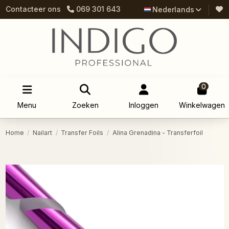
Contacteer ons
069 301 643
Nederlands
0
Menu
Zoeken
Inloggen
Winkelwagen
Home
Nailart
Transfer Foils
Alina Grenadina - Transferfoil