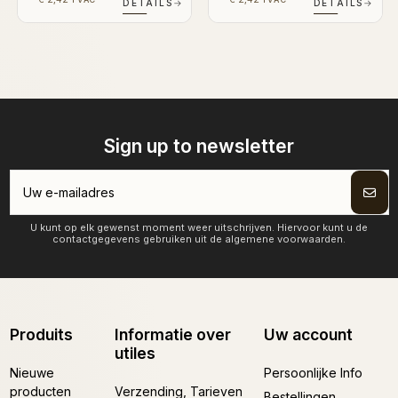
DÉTAILS
→
DÉTAILS
→
Sign up to newsletter
U kunt op elk gewenst moment weer uitschrijven. Hiervoor kunt u de
contactgegevens gebruiken uit de algemene voorwaarden.
Produits
Informatie over
Uw account
utiles
Nieuwe
Persoonlijke Info
producten
Verzending, Tarieven
Bestellingen