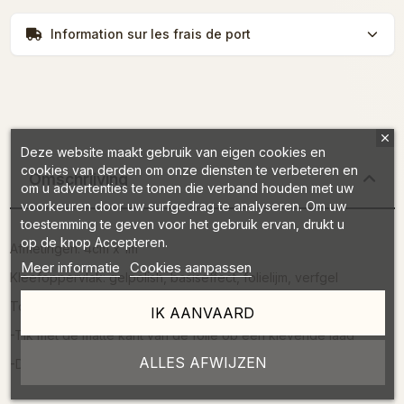
Information sur les frais de port
Deze website maakt gebruik van eigen cookies en
cookies van derden om onze diensten te verbeteren en
Omschrijving
om u advertenties te tonen die verband houden met uw
voorkeuren door uw surfgedrag te analyseren. Om uw
toestemming te geven voor het gebruik ervan, drukt u
op de knop Accepteren.
Afmetingen: 4cm x 1m
Meer informatie
Cookies aanpassen
Kleefoppervlak: gelpolish, basiseffect, folielijm, verfgel
Toepassing:
IK AANVAARD
-Tik met de matte kant van de folie op een kleverige laag
ALLES AFWIJZEN
-Doe er een top coat overheen en katalyseer